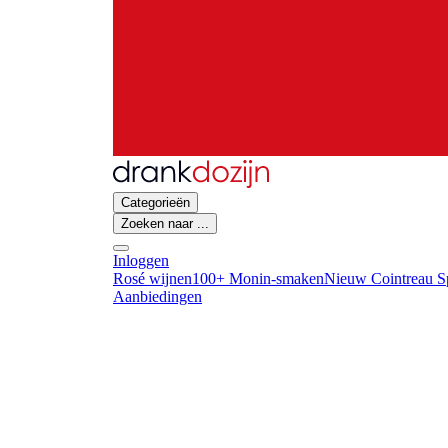
Categorieën
Zoeken naar ...
Inloggen
Rosé wijnen
100+ Monin-smaken
Nieuw Cointreau Sp
Aanbiedingen