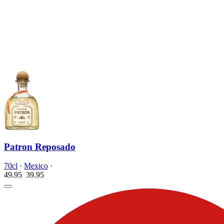
Patron Reposado
70cl
·
Mexico
·
49.95
39.
95