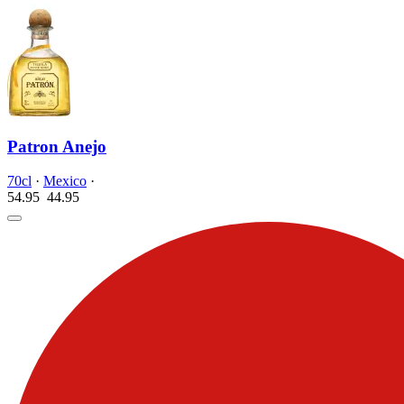
Patron Anejo
70cl
·
Mexico
·
54.95
44.
95