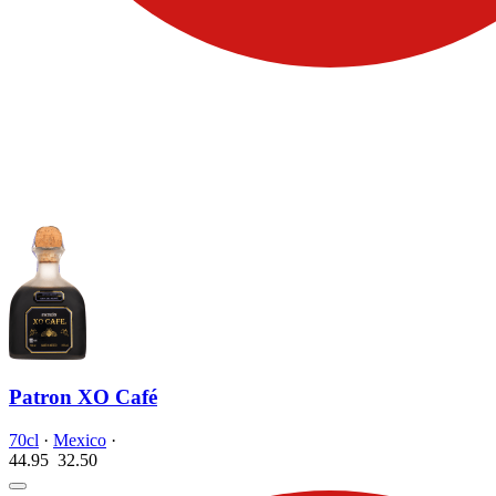
Patron XO Café
70cl
·
Mexico
·
44.95
32.
50