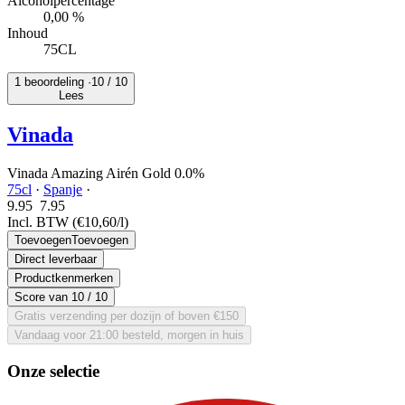
Alcoholpercentage
0,00 %
Inhoud
75CL
1 beoordeling ·
10
/ 10
Lees
Vinada
Vinada Amazing Airén Gold 0.0%
75cl
·
Spanje
·
9.95
7.
95
Incl. BTW
(€10,60/l)
Toevoegen
Toevoegen
Direct leverbaar
Productkenmerken
Score van
10
/ 10
Gratis verzending per dozijn of boven €150
Vandaag voor 21:00 besteld, morgen in huis
Onze selectie