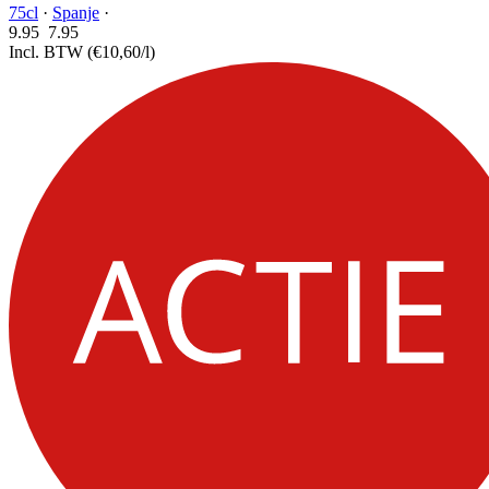
75cl
·
Spanje
·
9.95
7.
95
Incl. BTW
(€10,60/l)