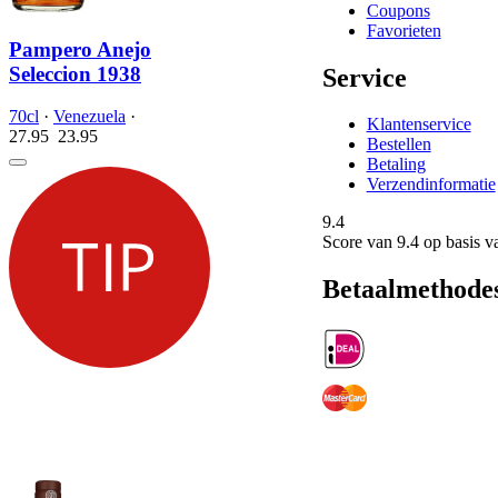
Coupons
Favorieten
Pampero Anejo
Seleccion 1938
Service
70cl
·
Venezuela
·
Klantenservice
27.95
23.
95
Bestellen
Betaling
Verzendinformatie
9.4
Score van
9.4
op basis v
Betaalmethode