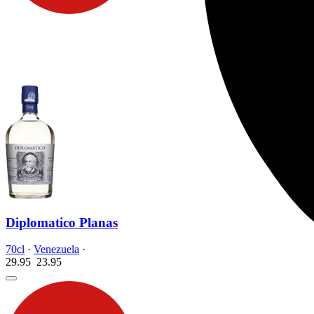
Diplomatico Planas
70cl
·
Venezuela
·
29.95
23.
95