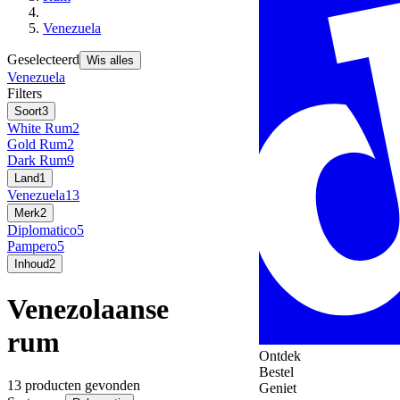
Venezuela
Geselecteerd
Wis alles
Venezuela
Filters
Soort
3
White Rum
2
Gold Rum
2
Dark Rum
9
Land
1
Venezuela
13
Merk
2
Diplomatico
5
Pampero
5
Inhoud
2
Venezolaanse
rum
Ontdek
Bestel
13 producten gevonden
Geniet