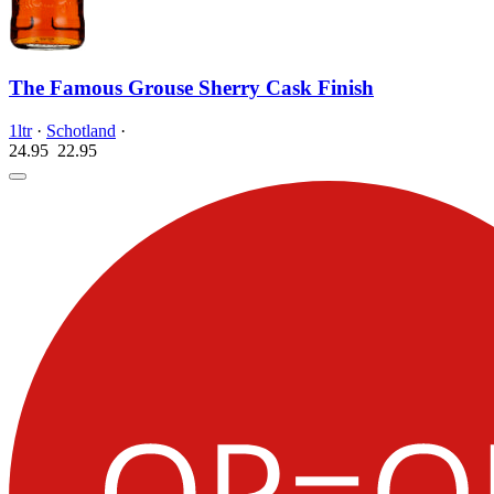
The Famous Grouse Sherry Cask Finish
1ltr
·
Schotland
·
24.95
22.
95