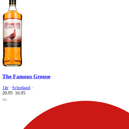
The Famous Grouse
1ltr
·
Schotland
·
20.95
16.
95