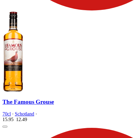
The Famous Grouse
70cl
·
Schotland
·
15.95
12.
49