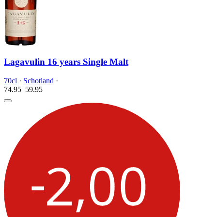
Lagavulin 16 years Single Malt
70cl
·
Schotland
·
74.95
59.
95