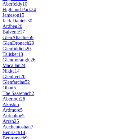
Aberfeldy
10
Highland Park
24
Jameson
15
Jack Daniels
30
Ardbeg
20
Balvenie
17
GlenAllachie
59
GlenDronach
29
Glenfiddich
20
Talisker
18
Glenmorangie
26
Macallan
24
Nikka
14
Glenlivet
20
Glenfarclas
52
Oban
5
The Sassenach
2
Aberlour
26
Akashi
5
Ardmore
5
Ardnahoe
5
Arran
25
Auchentoshan
7
Benriach
14
Benromach
9