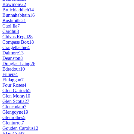
Bowmore
22
Bruichladdich
14
Bunnahabhain
16
Bushmills
21
Caol Ila
7
Cardhu
8
Chivas Regal
28
Compass Box
18
Craigellachie
4
Dalmore
13
Deanston
8
Douglas Laing
26
Edradour
10
Filliers
4
Finlaggan
7
Four Roses
4
Glen Garioch
5
Glen Moray
10
Glen Scotia
27
Glencadam
7
Glengoyne
19
Glenrothes
5
Glenturret
7
Gouden Carolus
12
Islay Gold
7