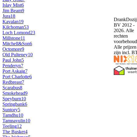
Islay Mist
6
Jim Beam
9
Jura
18
DrankDozij
Kavalan
19
BV 2012 -
Kilchoman
53
2026. Alle
Loch Lomond
23
rechten
Millstone
11
voorbehoud
Mitchell&Son
6
Alle prijzen
Octomore
9
zijn incl. 
Old Pulteney
10
Paul John
5
Penderyn
7
Port Askaig
7
Port Charlotte
6
Redbreast
7
Scarabus
8
Smokehead
9
Speyburn
10
Springbank
6
Suntory
5
Tamdhu
10
Tamnavulin
10
Teeling
12
The Busker
4