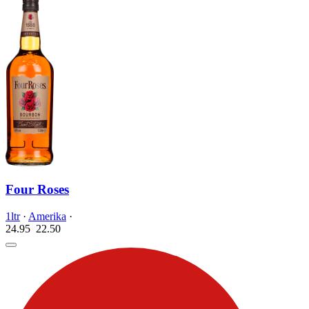
Four Roses
1ltr
·
Amerika
·
24.95
22.
50