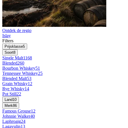
Ontdek de regio
Islay
Filters
Prijsklasse
5
Soort
8
Single Malt
1168
Blended
260
Bourbon Whiskey
51
Tennessee Whiskey
25
Blended Malt
53
Grain Whisky
12
Rye Whisky
14
Pot Still
22
Land
10
Merk
86
Famous Grouse
12
Johnnie Walker
40
Laphroaig
24
Lagavulin
13