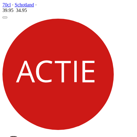
70cl
·
Schotland
·
39.95
34.
95