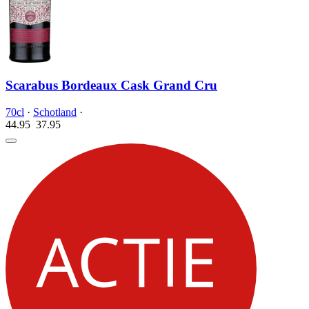
Scarabus Bordeaux Cask Grand Cru
70cl
·
Schotland
·
44.95
37.
95