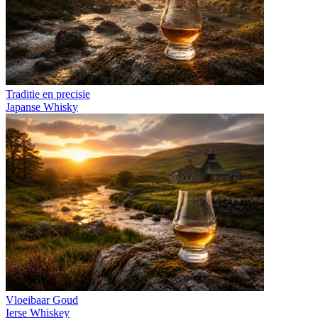
Traditie en precisie
Japanse Whisky
Vloeibaar Goud
Ierse Whiskey