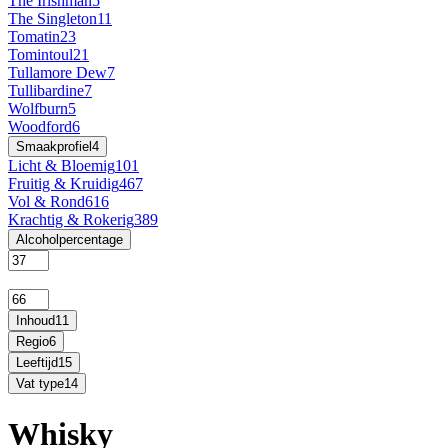
The Irishman
5
The Singleton
11
Tomatin
23
Tomintoul
21
Tullamore Dew
7
Tullibardine
7
Wolfburn
5
Woodford
6
Smaakprofiel
4
Licht & Bloemig
101
Fruitig & Kruidig
467
Vol & Rond
616
Krachtig & Rokerig
389
Alcoholpercentage
Inhoud
11
Regio
6
Leeftijd
15
Vat type
14
Whisky