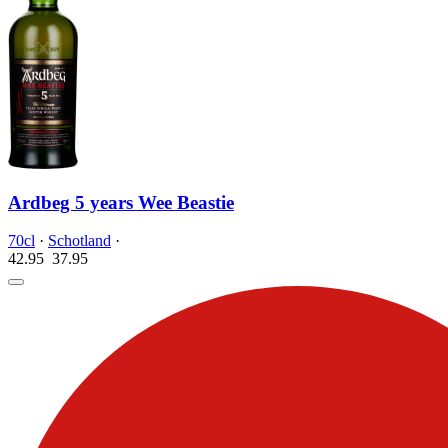
Ardbeg 5 years Wee Beastie
70cl
·
Schotland
·
42.95
37.
95