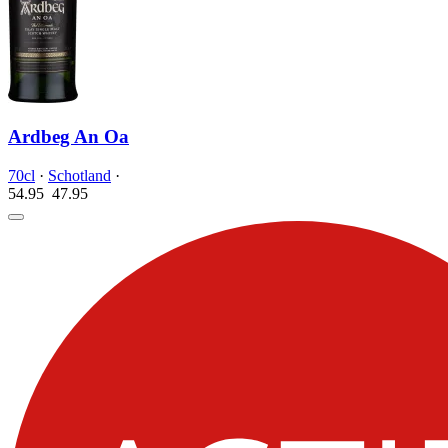
Ardbeg An Oa
70cl
·
Schotland
·
54.95
47.
95