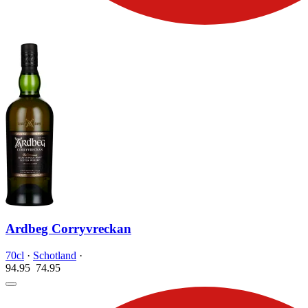
Ardbeg Corryvreckan
70cl
·
Schotland
·
94.95
74.
95