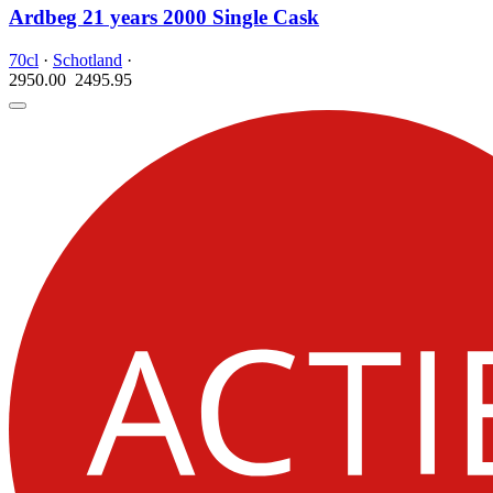
Ardbeg 21 years 2000 Single Cask
70cl
·
Schotland
·
2950.00
2495.
95