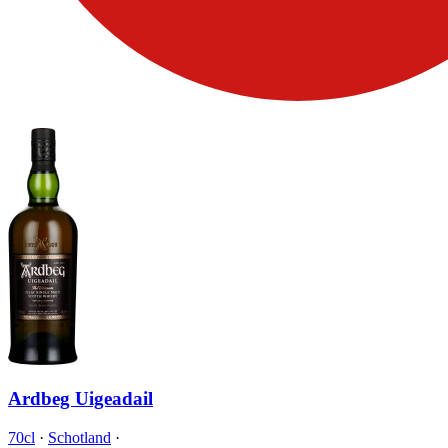
Ardbeg Uigeadail
70cl
·
Schotland
·