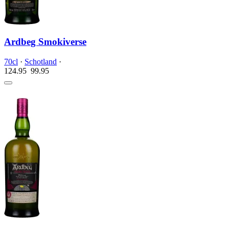
Ardbeg Smokiverse
70cl
·
Schotland
·
124.95
99.
95