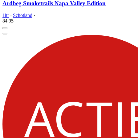
Ardbeg Smoketrails Napa Valley Edition
1ltr
·
Schotland
·
84.
95