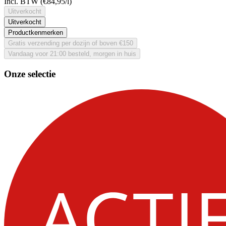
Incl. BTW
(€84,95/l)
Uitverkocht
Uitverkocht
Productkenmerken
Gratis verzending per dozijn of boven €150
Vandaag voor 21:00 besteld, morgen in huis
Onze selectie