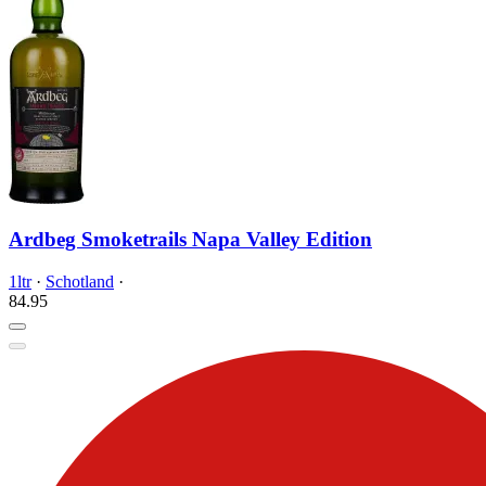
Ardbeg Smoketrails Napa Valley Edition
1ltr
·
Schotland
·
84.
95