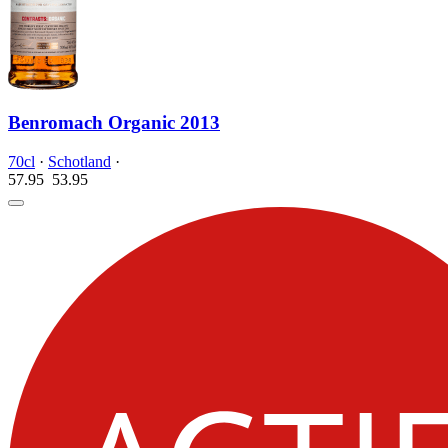
Benromach Organic 2013
70cl
·
Schotland
·
57.95
53.
95