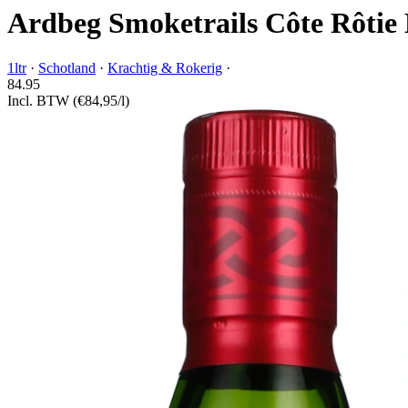
Ardbeg Smoketrails Côte Rôtie 
1ltr
·
Schotland
·
Krachtig & Rokerig
·
84.
95
Incl. BTW
(€84,95/l)