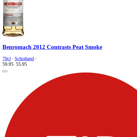
Benromach 2012 Contrasts Peat Smoke
70cl
·
Schotland
·
59.95
55.
95