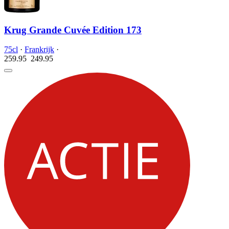
Krug Grande Cuvée Edition 173
75cl
·
Frankrijk
·
259.95
249.
95