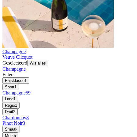
Champagne
Veuve Clicquot
Geselecteerd
Wis alles
Champagne
Filters
Prijsklasse
1
Soort
1
Champagne
59
Land
1
Regio
1
Druif
2
Chardonnay
8
Pinot Noir
3
Smaak
Merk
5