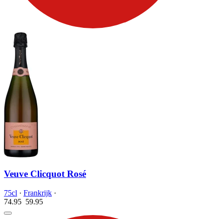
Veuve Clicquot Rosé
75cl
·
Frankrijk
·
74.95
59.
95