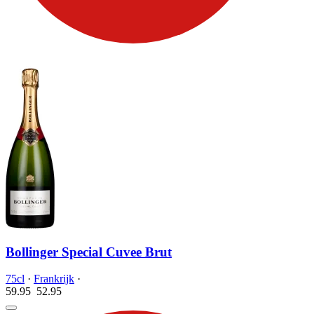
Bollinger Special Cuvee Brut
75cl
·
Frankrijk
·
59.95
52.
95