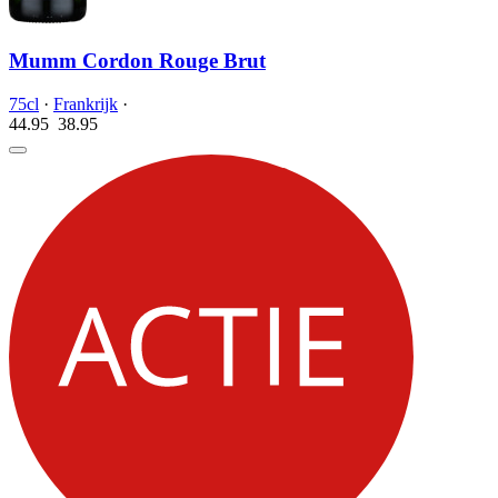
Mumm Cordon Rouge Brut
75cl
·
Frankrijk
·
44.95
38.
95