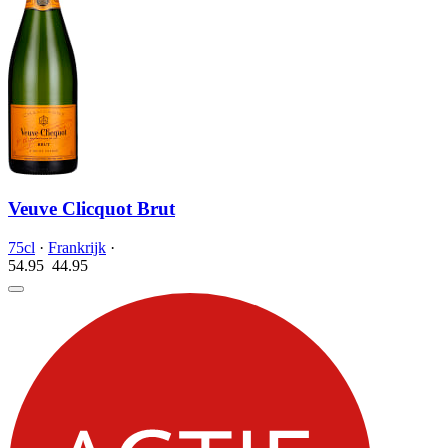
Veuve Clicquot Brut
75cl
·
Frankrijk
·
54.95
44.
95