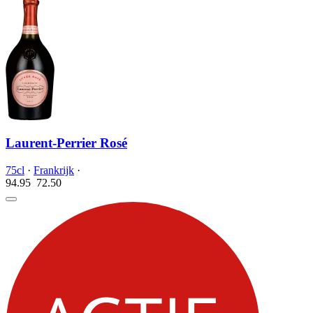
Laurent-Perrier Rosé
75cl
·
Frankrijk
·
94.95
72.
50