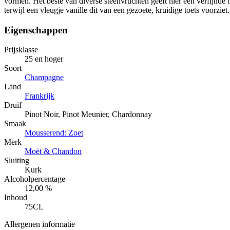
vormen. Het beste van diverse steenvruchten geeft hier een verfijnde 
terwijl een vleugje vanille dit van een gezoete, kruidige toets voorziet.
Eigenschappen
Prijsklasse
25 en hoger
Soort
Champagne
Land
Frankrijk
Druif
Pinot Noir, Pinot Meunier, Chardonnay
Smaak
Mousserend: Zoet
Merk
Moët & Chandon
Sluiting
Kurk
Alcoholpercentage
12,00 %
Inhoud
75CL
Allergenen informatie