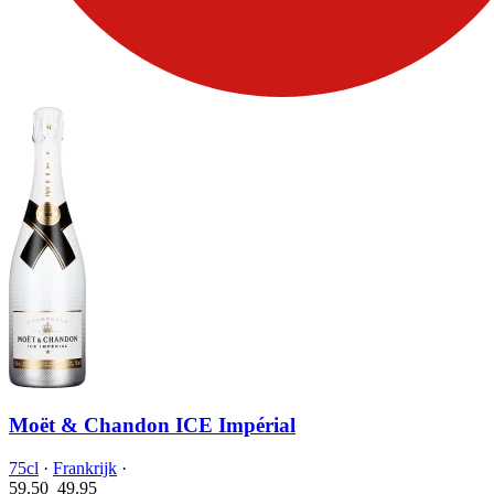
Moët & Chandon ICE Impérial
75cl
·
Frankrijk
·
59.50
49.
95