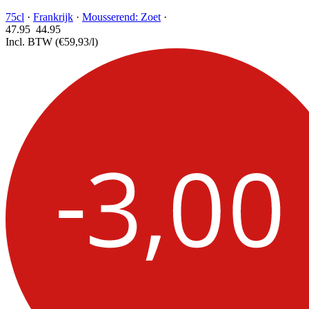
75cl
·
Frankrijk
·
Mousserend: Zoet
·
47.95
44.
95
Incl. BTW
(€59,93/l)