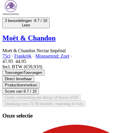
3 beoordelingen ·
9.7
/ 10
Lees
Moët & Chandon
Moët & Chandon Nectar Impérial
75cl
·
Frankrijk
·
Mousserend: Zoet
·
47.95
44.
95
Incl. BTW
(€59,93/l)
Toevoegen
Toevoegen
Direct leverbaar
Productkenmerken
Score van
9.7
/ 10
Gratis verzending per dozijn of boven €150
Vandaag voor 21:00 besteld, maandag in huis
Onze selectie