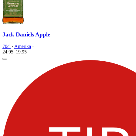
Jack Daniels Apple
70cl
·
Amerika
·
24.95
19.
95