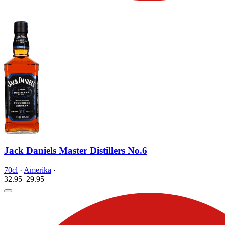
Jack Daniels Master Distillers No.6
70cl
·
Amerika
·
32.95
29.
95