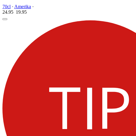
70cl
·
Amerika
·
24.95
19.
95