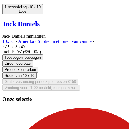
1 beoordeling ·
10
/ 10
Lees
Jack Daniels
Jack Daniels miniaturen
10x5cl
·
Amerika
·
Subtiel, met tonen van vanille
·
27.95
25.
45
Incl. BTW
(€50,90/l)
Toevoegen
Toevoegen
Direct leverbaar
Productkenmerken
Score van
10
/ 10
Gratis verzending per dozijn of boven €150
Vandaag voor 21:00 besteld, morgen in huis
Onze selectie