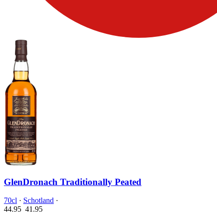
GlenDronach Traditionally Peated
70cl
·
Schotland
·
44.95
41.
95