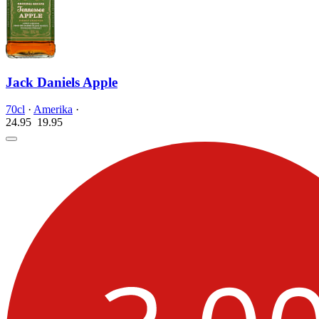
Jack Daniels Apple
70cl
·
Amerika
·
24.95
19.
95