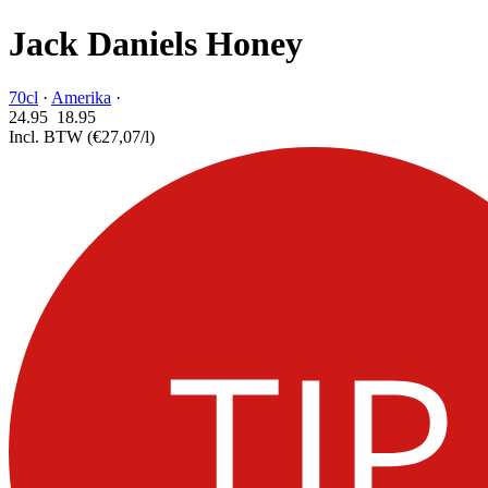
Jack Daniels Honey
70cl
·
Amerika
·
24.95
18.
95
Incl. BTW
(€27,07/l)