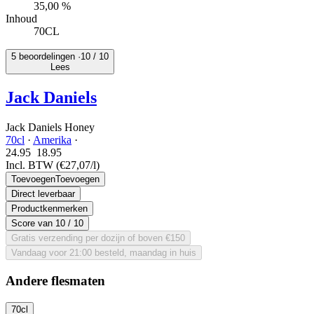
35,00 %
Inhoud
70CL
5 beoordelingen ·
10
/ 10
Lees
Jack Daniels
Jack Daniels Honey
70cl
·
Amerika
·
24.95
18.
95
Incl. BTW
(€27,07/l)
Toevoegen
Toevoegen
Direct leverbaar
Productkenmerken
Score van
10
/ 10
Gratis verzending per dozijn of boven €150
Vandaag voor 21:00 besteld, maandag in huis
Andere flesmaten
70cl