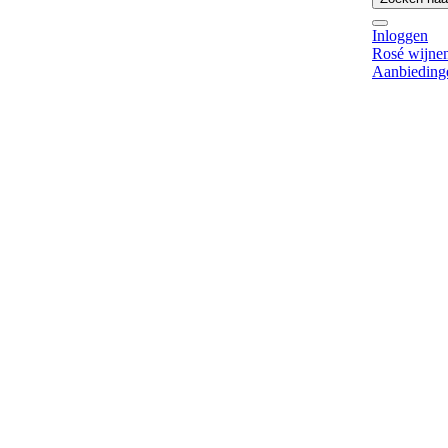
Inloggen
Rosé wijne
Aanbieding