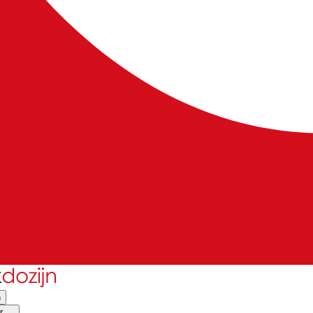
n
 ...