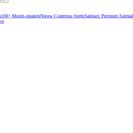
n
100+ Monin-smaken
Nieuw Cointreau Spritz
Salmari: Premium Salmia
en