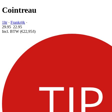
Cointreau
1ltr
·
Frankrijk
·
29.95
22.
95
Incl. BTW
(€22,95/l)