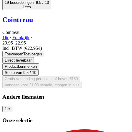
19 beoordelingen ·
9.5
/ 10
Lees
Cointreau
Cointreau
1ltr
·
Frankrijk
·
29.95
22.
95
Incl. BTW
(€22,95/l)
Toevoegen
Toevoegen
Direct leverbaar
Productkenmerken
Score van
9.5
/ 10
Gratis verzending per dozijn of boven €150
Vandaag voor 21:00 besteld, morgen in huis
Andere flesmaten
1ltr
Onze selectie