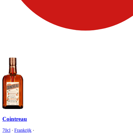
Cointreau
70cl
·
Frankrijk
·