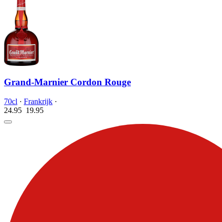
Grand-Marnier Cordon Rouge
70cl
·
Frankrijk
·
24.95
19.
95