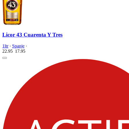
Licor 43 Cuarenta Y Tres
1ltr
·
Spanje
·
22.95
17.
95