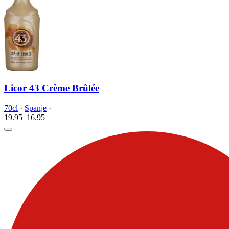
Licor 43 Crème Brûlée
70cl
·
Spanje
·
19.95
16.
95