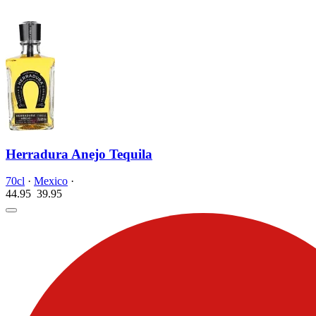
Herradura Anejo Tequila
70cl
·
Mexico
·
44.95
39.
95