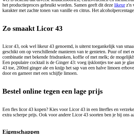
het productieproces gebruikt worden. Samen geeft dit deze
likeur
z'n 
karakter met zachte tonen van vanille en citrus. Het alcoholpercentag
Zo smaakt Licor 43
Licor 43, ook wel likeur 43 genoemd, is uiterst toegankelijk van smaa
geschikt om op verschillende manieren van te genieten. Puur of met een
combinatie met bekende frisdranken, koffie of met melk; de mogelijkh
Een populaire cocktail is de Ginger 43: voeg ijsklontjes toe aan je gl
43 toe, 200ml ginger ale en knijp het sap van een halve limoen erbov
door en garneer met een schijfje limoen.
Bestel online tegen een lage prijs
Een fles licor 43 kopen? Kies voor Licor 43 in een literfles en verzeke
extra scherpe prijs. Ook voor andere Licor 43 soorten ben je bij ons aa
Eigenschappen