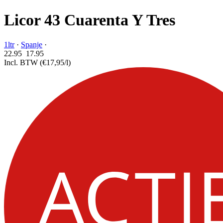
Licor 43 Cuarenta Y Tres
1ltr
·
Spanje
·
22.95
17.
95
Incl. BTW
(€17,95/l)