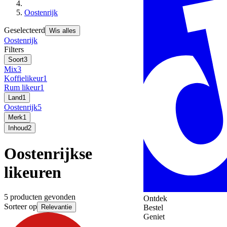
Oostenrijk
Geselecteerd
Wis alles
Oostenrijk
Filters
Soort
3
Mix
3
Koffielikeur
1
Rum likeur
1
Land
1
Oostenrijk
5
Merk
1
Inhoud
2
Oostenrijkse
likeuren
5 producten gevonden
Ontdek
Sorteer op
Relevantie
Bestel
Geniet