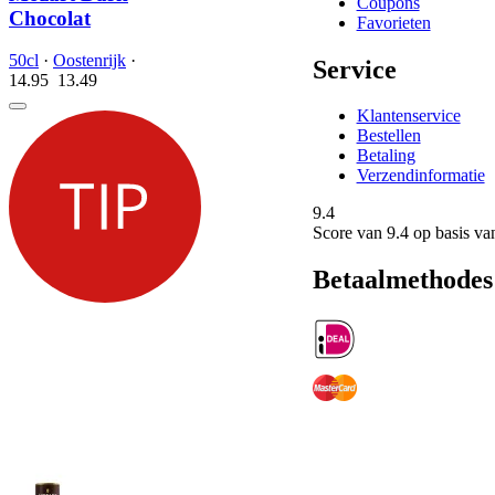
Coupons
Chocolat
Favorieten
50cl
·
Oostenrijk
·
Service
14.95
13.
49
Klantenservice
Bestellen
Betaling
Verzendinformatie
9.4
Score van
9.4
op basis va
Betaalmethodes