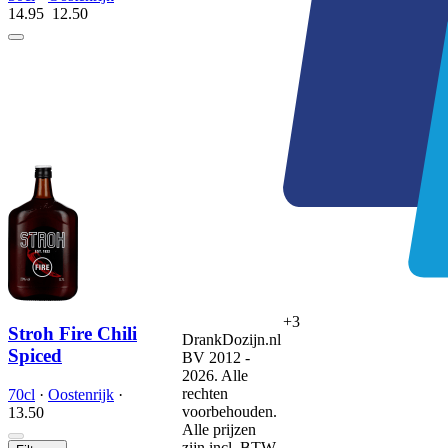
14.95
12.
50
+3
Stroh Fire Chili
DrankDozijn.nl
Spiced
BV 2012 -
2026. Alle
rechten
70cl
·
Oostenrijk
·
voorbehouden.
13.
50
Alle prijzen
zijn incl. BTW.