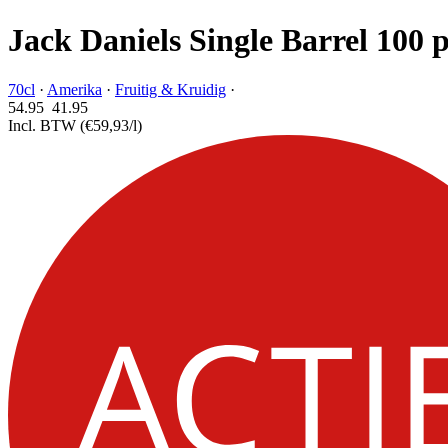
Jack Daniels Single Barrel 100 
70cl
·
Amerika
·
Fruitig & Kruidig
·
54.95
41.
95
Incl. BTW
(€59,93/l)