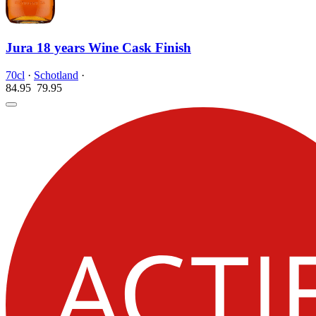
Jura 18 years Wine Cask Finish
70cl
·
Schotland
·
84.95
79.
95