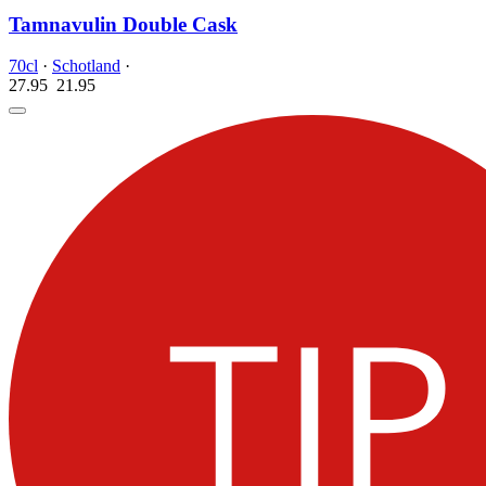
Tamnavulin Double Cask
70cl
·
Schotland
·
27.95
21.
95