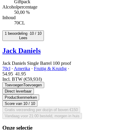
Giftpack
Alcoholpercentage
50,00 %
Inhoud
70CL
1 beoordeling ·
10
/ 10
Lees
Jack Daniels
Jack Daniels Single Barrel 100 proof
70cl
·
Amerika
·
Fruitig & Kruidig
·
54.95
41.
95
Incl. BTW
(€59,93/l)
Toevoegen
Toevoegen
Direct leverbaar
Productkenmerken
Score van
10
/ 10
Gratis verzending per dozijn of boven €150
Vandaag voor 21:00 besteld, morgen in huis
Onze selectie