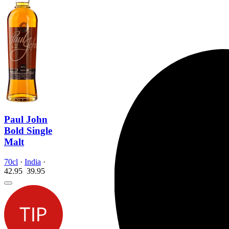
Paul John
Bold Single
Malt
70cl
·
India
·
42.95
39.
95