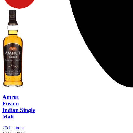
Amrut
Fusion
Indian Single
Malt
70cl
·
India
·