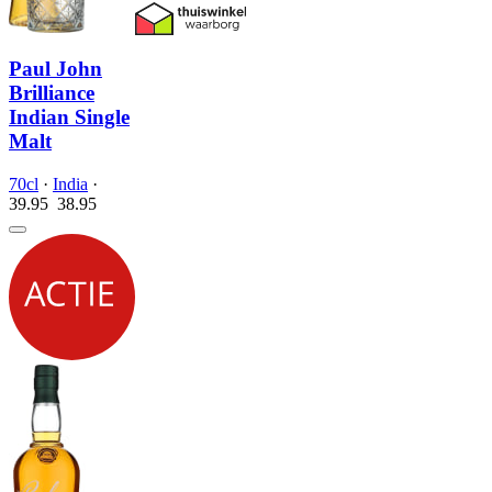
Paul John
Brilliance
Indian Single
Malt
70cl
·
India
·
39.95
38.
95