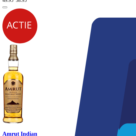
49.95
38.
95
Amrut Indian