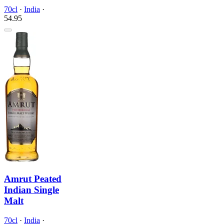
70cl
·
India
·
54.
95
Amrut Peated
Indian Single
Malt
70cl
·
India
·