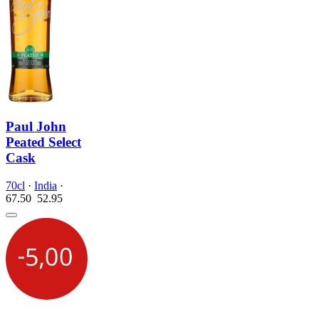
Paul John
Peated Select
Cask
70cl
·
India
·
67.50
52.
95