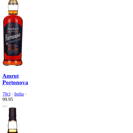
Amrut
Portonova
70cl
·
India
·
99.
95