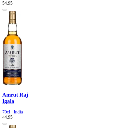
54.
95
Amrut Raj
Igala
70cl
·
India
·
44.
95