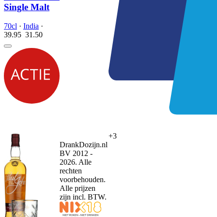
Single Malt
70cl
·
India
·
39.95
31.
50
+3
DrankDozijn.nl
BV 2012 -
2026. Alle
rechten
voorbehouden.
Alle prijzen
zijn incl. BTW.