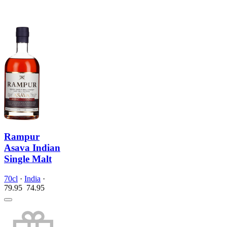
Rampur
Asava Indian
Single Malt
70cl
·
India
·
79.95
74.
95