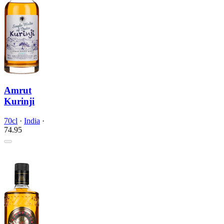
Amrut
Kurinji
70cl
·
India
·
74.
95