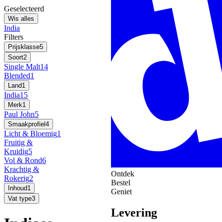
Geselecteerd
Wis alles
India
Filters
Prijsklasse
5
Soort
2
Single Malt
14
Blended
1
Land
1
India
15
Merk
1
Paul John
5
Smaakprofiel
4
Licht & Bloemig
1
Fruitig &
Kruidig
5
Vol & Rond
6
Krachtig &
Ontdek
Rokerig
2
Bestel
Inhoud
1
Geniet
Vat type
3
Levering