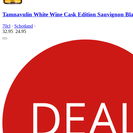
Tamnavulin White Wine Cask Edition Sauvignon Bla
70cl
·
Schotland
·
32.95
24.
95