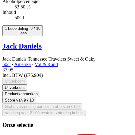
Alcoholpercentage
53,50 %
Inhoud
50CL
1 beoordeling ·
9
/ 10
Lees
Jack Daniels
Jack Daniels Tennessee Travelers Sweet & Oaky
50cl
·
Amerika
·
Vol & Rond
·
37.
95
Incl. BTW
(€75,90/l)
Uitverkocht
Uitverkocht
Productkenmerken
Score van
9
/ 10
Gratis verzending per dozijn of boven €150
Vandaag voor 21:00 besteld, zaterdag in huis
Onze selectie