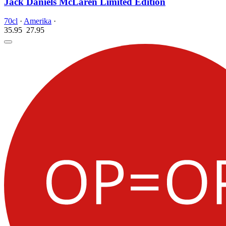
Jack Daniels McLaren Limited Edition
70cl
·
Amerika
·
35.95
27.
95