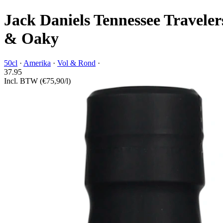
Jack Daniels Tennessee Traveler
& Oaky
50cl
·
Amerika
·
Vol & Rond
·
37.
95
Incl. BTW
(€75,90/l)