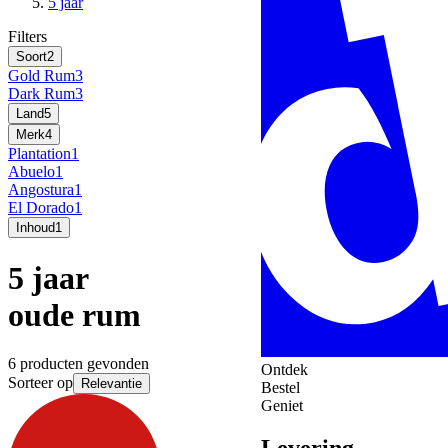
5 jaar
Filters
Soort
2
Gold Rum
3
Dark Rum
3
Land
5
Merk
4
Plantation
1
Abuelo
1
Angostura
1
El Dorado
1
Inhoud
1
5 jaar
oude rum
6 producten gevonden
Ontdek
Sorteer op
Relevantie
Bestel
Geniet