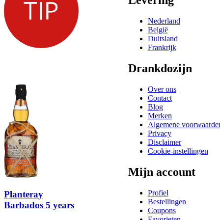
Levering
Nederland
België
Duitsland
Frankrijk
Drankdozijn
Over ons
Contact
Blog
Merken
Algemene voorwaarde
Privacy
Disclaimer
Cookie-instellingen
Mijn account
Profiel
Planteray
Bestellingen
Barbados 5 years
Coupons
Favorieten