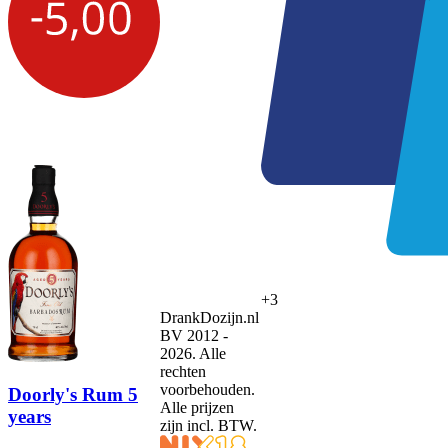
+3
DrankDozijn.nl
BV 2012 -
2026. Alle
rechten
voorbehouden.
Doorly's Rum 5
Alle prijzen
years
zijn incl. BTW.