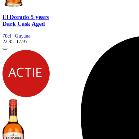
El Dorado 5 years
Dark Cask Aged
70cl
·
Guyana
·
22.95
17.
95