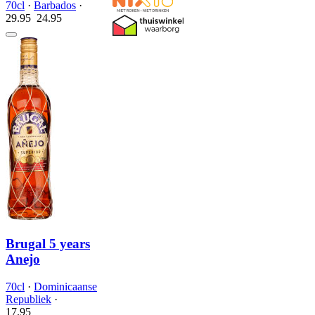
70cl
·
Barbados
·
29.95
24.
95
Brugal 5 years
Anejo
70cl
·
Dominicaanse
Republiek
·
17.
95