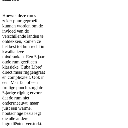
Hoewel deze rums
zeker puur geproefd
kunnen worden om de
invloed van de
verschillende landen te
ontdekken, komen ze
het best tot hun recht in
kwalitatieve
mixdranken. Een 5 jaar
oude rum geeft een
klassieke 'Cuba Libre'
direct meer ruggengraat
en complexiteit. Ook in
een 'Mai Tai' of een
fruitige punch zorgt de
5-jarige rijping ervoor
dat de rum niet
ondersneeuwt, maar
juist een warme,
houtachtige basis legt
die alle andere
ingrediënten versterkt.