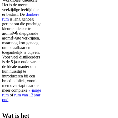
'workhorse' categorie.
Het is de meest
veelzijdige leeftijd die
er bestaat. De
donkere
rum
is lang genoeg
gerijpt om die prachtige
kleur en de eerste
aromas diepgaande
aromaste verkrijgen,
maar nog kort genoeg
om betaalbaar en
toegankelijk te blijven.
Voor veel distilleerders
is de 5 jaar oude variant
de ideale manier om
hun huisstijl te
introduceren bij een
breed publiek, voordat
men overstapt naar de
meer complexe
7-jarige
rum
of
rum van 12 jaar
oud
.
Wat is het