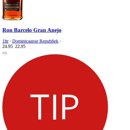
Ron Barcelo Gran Anejo
1ltr
·
Dominicaanse Republiek
·
24.95
22.
95