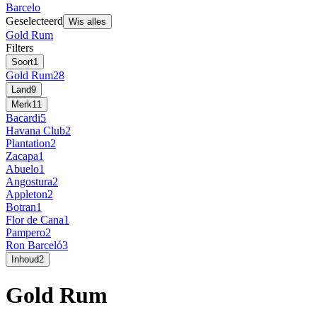
Barcelo
Geselecteerd
Wis alles
Gold Rum
Filters
Soort
1
Gold Rum
28
Land
9
Merk
11
Bacardi
5
Havana Club
2
Plantation
2
Zacapa
1
Abuelo
1
Angostura
2
Appleton
2
Botran
1
Flor de Cana
1
Pampero
2
Ron Barceló
3
Inhoud
2
Gold Rum