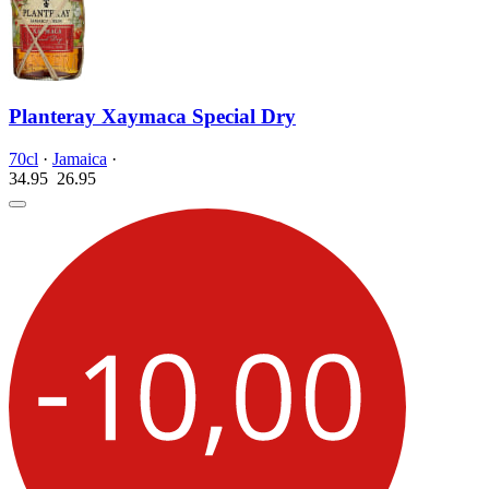
Planteray Xaymaca Special Dry
70cl
·
Jamaica
·
34.95
26.
95