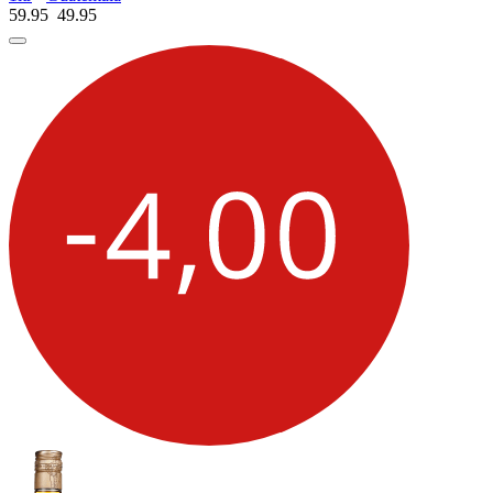
59.95
49.
95