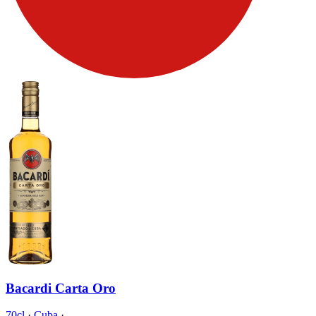
Bacardi Carta Oro
70cl
·
Cuba
·