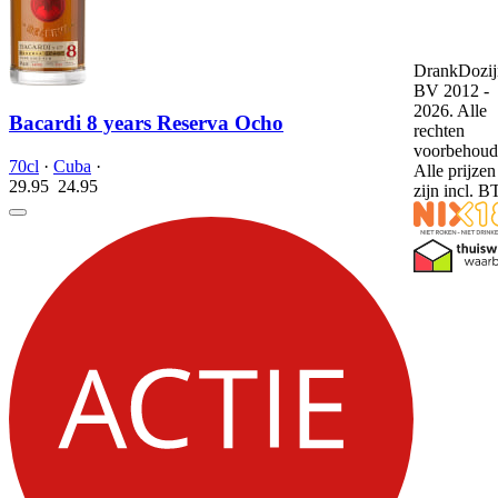
DrankDozij
BV 2012 -
2026. Alle
Bacardi 8 years Reserva Ocho
rechten
voorbehoud
70cl
·
Cuba
·
Alle prijzen
29.95
24.
95
zijn incl. 