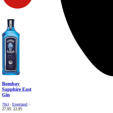
Bombay
Sapphire East
Gin
70cl
·
Engeland
·
27.95
22.
95