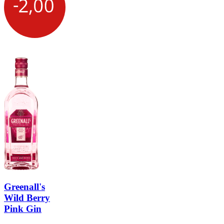
Greenall's
Wild Berry
Pink Gin