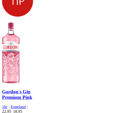
Gordon's Gin
Premium Pink
1ltr
·
Engeland
·
22.95
18.
95