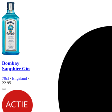
Bombay
Sapphire Gin
70cl
·
Engeland
·
22.
95