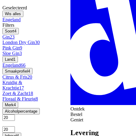
Geselecteerd
Wis alles
Engeland
Filters
Soort
4
Gin
23
London Dry Gin
30
Pink Gin
9
Sloe Gin
3
Land
1
Engeland
66
Smaakprofiel
4
Citrus & Fris
20
Kruidig &
Krachtig
17
Zoet & Zacht
18
Floraal & Fleurig
8
Merk
4
Ontdek
Alcoholpercentage
Bestel
Geniet
Levering
Inhoud
4