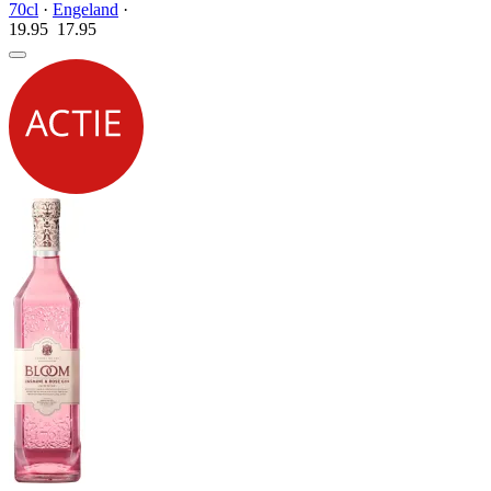
70cl
·
Engeland
·
19.95
17.
95