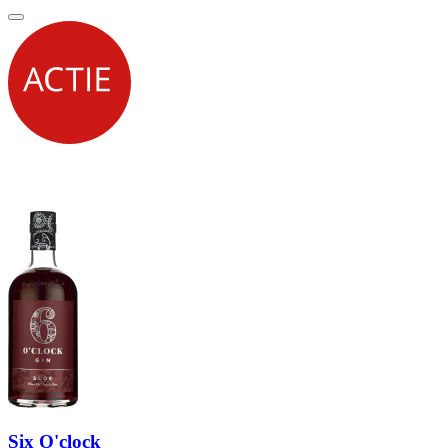
Six O'clock