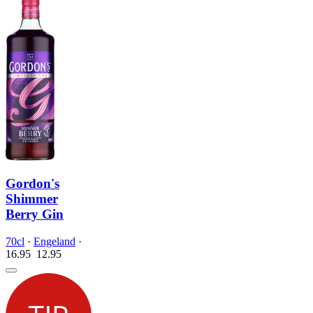
Gordon's
Shimmer
Berry Gin
70cl
·
Engeland
·
16.95
12.
95