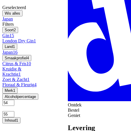
Geselecteerd
Wis alles
Japan
Filters
Soort
2
Gin
15
London Dry Gin
1
Land
1
Japan
16
Smaakprofiel
4
Citrus & Fris
10
Kruidig &
Krachtig
1
Zoet & Zacht
1
Floraal & Fleurig
4
Merk
1
Alcoholpercentage
Ontdek
Bestel
Geniet
Inhoud
1
Levering