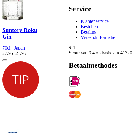
Service
Klantenservice
Bestellen
Suntory Roku
Betaling
Gin
Verzendinformatie
9.4
70cl
·
Japan
·
Score van
9.4
op basis van 41720
27.95
21.
95
Betaalmethodes