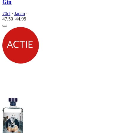
Gin
70cl
·
Japan
·
47.50
44.
95