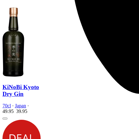
KiNoBi Kyoto
Dry Gin
70cl
·
Japan
·
49.95
39.
95