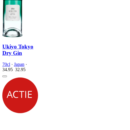
Ukiyo Tokyo
Dry Gin
70cl
·
Japan
·
34.95
32.
95