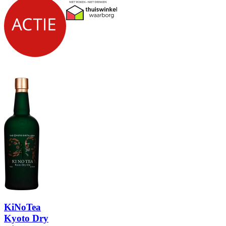
KiNoTea
Kyoto Dry