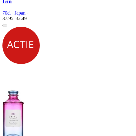
Gin
70cl
·
Japan
·
37.95
32.
49