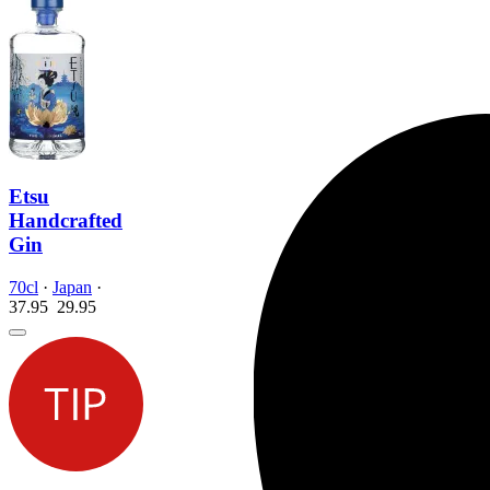
Etsu
Handcrafted
Gin
70cl
·
Japan
·
37.95
29.
95