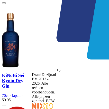
+3
DrankDozijn.nl
KiNoBi Sei
BV 2012 -
Kyoto Dry
2026. Alle
Gin
rechten
voorbehouden.
70cl
·
Japan
·
Alle prijzen
59.
95
zijn incl. BTW.