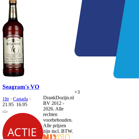
Seagram's VO
+3
DrankDozijn.nl
1ltr
·
Canada
·
BV 2012 -
21.95
16.
95
2026. Alle
rechten
voorbehouden.
Alle prijzen
zijn incl. BTW.