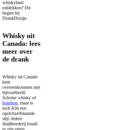
whiskyland
ontdekken? Dit
begint bij
DrankDozijn.
Whisky uit
Canada: lees
meer over
de drank
Whisky uit Canada
kent
overeenkomsten met
bijvoorbeeld
Schotse whisky of
bourbon
, maar is
toch écht een
opzichzelfstaande
stijl. Iedere
distilleerderij houdt
er zijn eigen