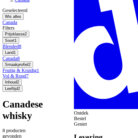
Geselecteerd
Wis alles
Canada
Filters
Prijsklasse
2
Soort
1
Blended
8
Land
1
Canada
8
Smaakprofiel
2
Fruitig & Kruidig
1
Vol & Rond
7
Inhoud
2
Leeftijd
2
Canadese
whisky
Ontdek
Bestel
Geniet
8 producten
Levering
gevonden