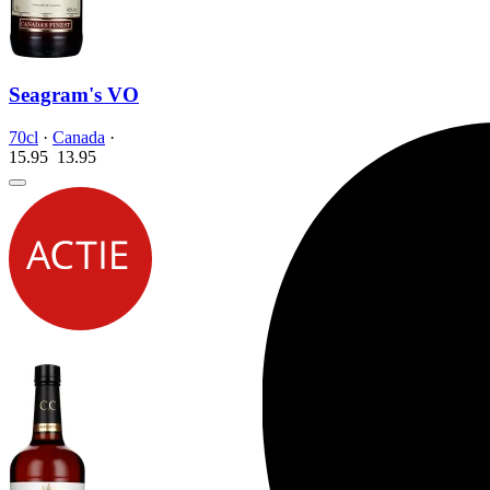
Seagram's VO
70cl
·
Canada
·
15.95
13.
95