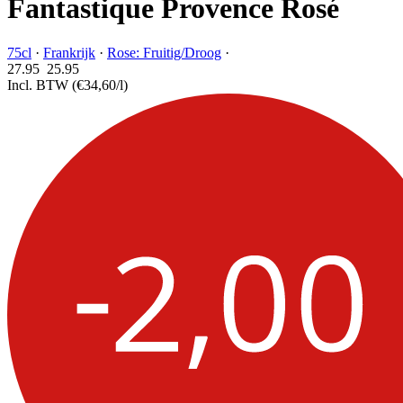
Fantastique Provence Rosé
75cl
·
Frankrijk
·
Rose: Fruitig/Droog
·
27.95
25.
95
Incl. BTW
(€34,60/l)