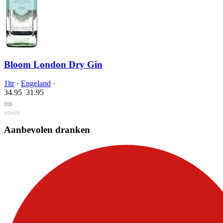
Bloom London Dry Gin
1ltr
·
Engeland
·
34.95
31.
95
Aanbevolen dranken