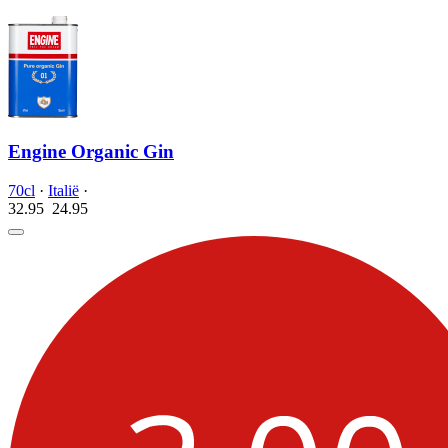
Engine Organic Gin
70cl
·
Italië
·
32.95
24.
95