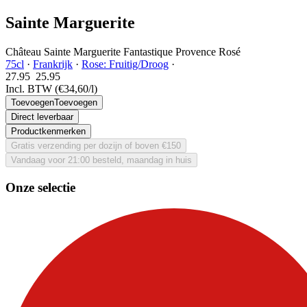
Sainte Marguerite
Château Sainte Marguerite Fantastique Provence Rosé
75cl
·
Frankrijk
·
Rose: Fruitig/Droog
·
27.95
25.
95
Incl. BTW
(€34,60/l)
Toevoegen
Toevoegen
Direct leverbaar
Productkenmerken
Gratis verzending per dozijn of boven €150
Vandaag voor 21:00 besteld, maandag in huis
Onze selectie