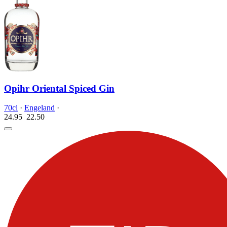
Opihr Oriental Spiced Gin
70cl
·
Engeland
·
24.95
22.
50