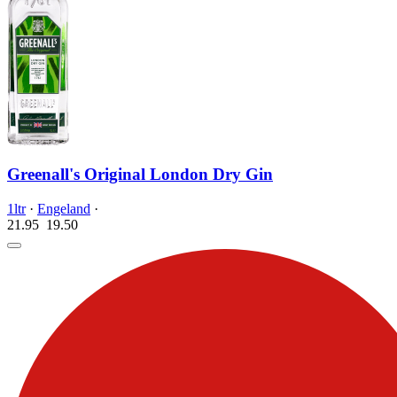
Greenall's Original London Dry Gin
1ltr
·
Engeland
·
21.95
19.
50