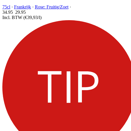
75cl
·
Frankrijk
·
Rose: Fruitig/Zoet
·
34.95
29.
95
Incl. BTW
(€39,93/l)