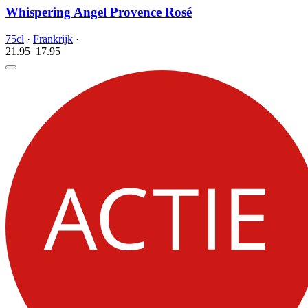
Whispering Angel Provence Rosé
75cl
·
Frankrijk
·
21.95
17.
95