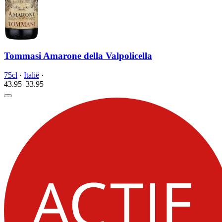
Tommasi Amarone della Valpolicella
75cl
·
Italië
·
43.95
33.
95