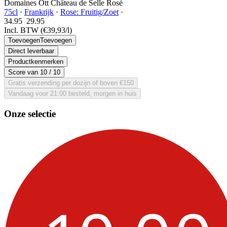
Domaines Ott Château de Selle Rosé
75cl
·
Frankrijk
·
Rose: Fruitig/Zoet
·
34.95
29.
95
Incl. BTW
(€39,93/l)
Toevoegen
Toevoegen
Direct leverbaar
Productkenmerken
Score van
10
/ 10
Gratis verzending per dozijn of boven €150
Vandaag voor 21:00 besteld, morgen in huis
Onze selectie