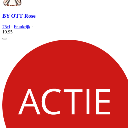
BY OTT Rose
75cl
·
Frankrijk
·
19.
95