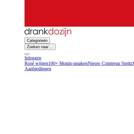
Categorieën
Zoeken naar ...
Inloggen
Rosé wijnen
100+ Monin-smaken
Nieuw Cointreau Spritz
Aanbiedingen