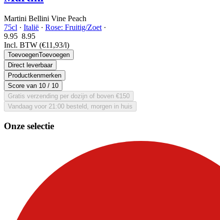
Martini Bellini Vine Peach
75cl
·
Italië
·
Rose: Fruitig/Zoet
·
9.95
8.
95
Incl. BTW
(€11,93/l)
Toevoegen
Toevoegen
Direct leverbaar
Productkenmerken
Score van
10
/ 10
Gratis verzending per dozijn of boven €150
Vandaag voor 21:00 besteld, morgen in huis
Onze selectie