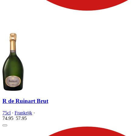
R de Ruinart Brut
75cl
·
Frankrijk
·
74.95
57.
95