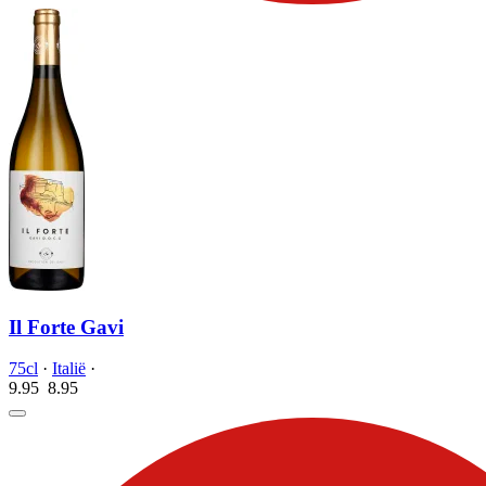
Il Forte Gavi
75cl
·
Italië
·
9.95
8.
95