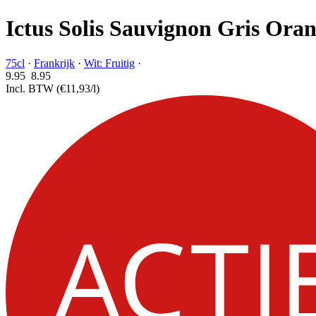
Ictus Solis Sauvignon Gris Ora
75cl
·
Frankrijk
·
Wit: Fruitig
·
9.95
8.
95
Incl. BTW
(€11,93/l)