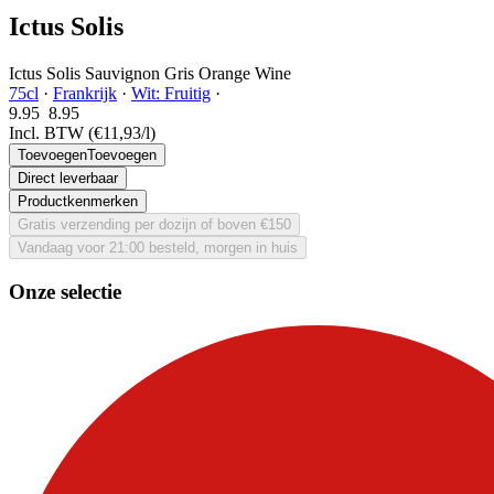
Ictus Solis
Ictus Solis Sauvignon Gris Orange Wine
75cl
·
Frankrijk
·
Wit: Fruitig
·
9.95
8.
95
Incl. BTW
(€11,93/l)
Toevoegen
Toevoegen
Direct leverbaar
Productkenmerken
Gratis verzending per dozijn of boven €150
Vandaag voor 21:00 besteld, morgen in huis
Onze selectie