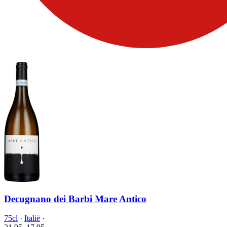
Decugnano dei Barbi Mare Antico
75cl
·
Italië
·