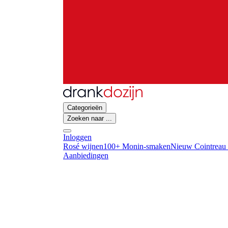
Categorieën
Zoeken naar ...
Inloggen
Rosé wijnen
100+ Monin-smaken
Nieuw Cointreau 
Aanbiedingen