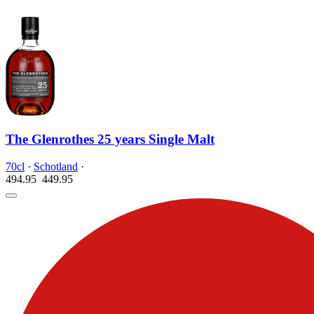
The Glenrothes 25 years Single Malt
70cl
·
Schotland
·
494.95
449.
95