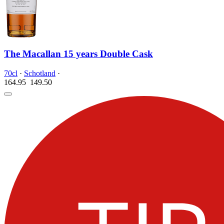
The Macallan 15 years Double Cask
70cl
·
Schotland
·
164.95
149.
50