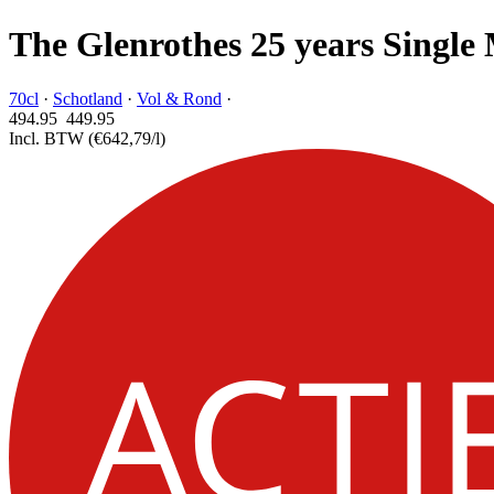
The Glenrothes 25 years Single
70cl
·
Schotland
·
Vol & Rond
·
494.95
449.
95
Incl. BTW
(€642,79/l)