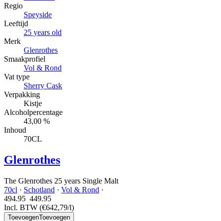
Regio
Speyside
Leeftijd
25 years old
Merk
Glenrothes
Smaakprofiel
Vol & Rond
Vat type
Sherry Cask
Verpakking
Kistje
Alcoholpercentage
43,00 %
Inhoud
70CL
Glenrothes
The Glenrothes 25 years Single Malt
70cl
·
Schotland
·
Vol & Rond
·
494.95
449.
95
Incl. BTW
(€642,79/l)
Toevoegen
Toevoegen