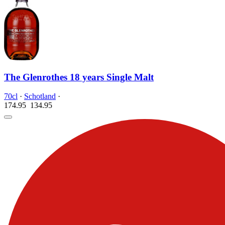
The Glenrothes 18 years Single Malt
70cl
·
Schotland
·
174.95
134.
95