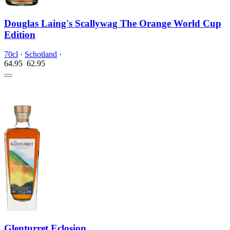
Douglas Laing's Scallywag The Orange World Cup
Edition
70cl
·
Schotland
·
64.95
62.
95
Glenturret Eclosion