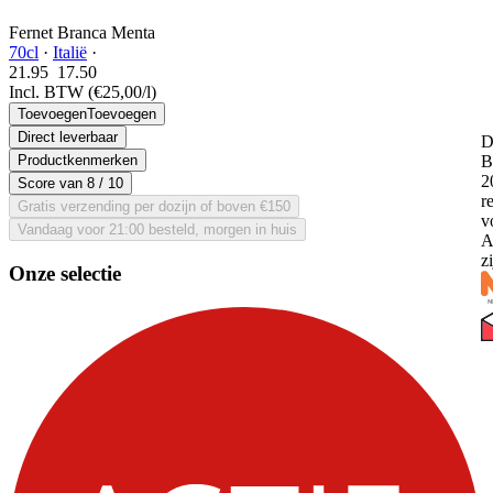
Fernet Branca Menta
70cl
·
Italië
·
21.95
17.
50
Incl. BTW
(€25,00/l)
Toevoegen
Toevoegen
Direct leverbaar
D
Productkenmerken
B
2
Score van
8
/ 10
r
Gratis verzending per dozijn of boven €150
v
Vandaag voor 21:00 besteld, morgen in huis
A
z
Onze selectie