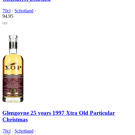
70cl
·
Schotland
·
94.
95
Glengoyne 25 years 1997 Xtra Old Particular
Christmas
70cl
·
Schotland
·