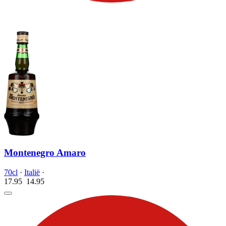
Montenegro Amaro
70cl
·
Italië
·
17.95
14.
95