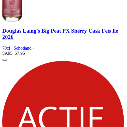
Douglas Laing's Big Peat PX Sherry Cask Feis Ile
2026
70cl
·
Schotland
·
59.95
57.
95