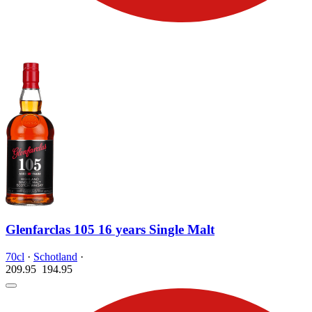
Glenfarclas 105 16 years Single Malt
70cl
·
Schotland
·
209.95
194.
95