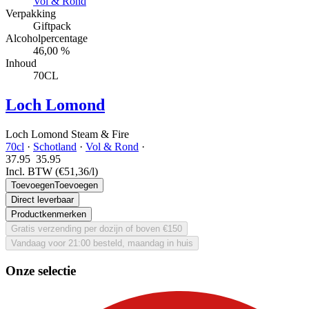
Vol & Rond
Verpakking
Giftpack
Alcoholpercentage
46,00 %
Inhoud
70CL
Loch Lomond
Loch Lomond Steam & Fire
70cl
·
Schotland
·
Vol & Rond
·
37.95
35.
95
Incl. BTW
(€51,36/l)
Toevoegen
Toevoegen
Direct leverbaar
Productkenmerken
Gratis verzending per dozijn of boven €150
Vandaag voor 21:00 besteld, maandag in huis
Onze selectie