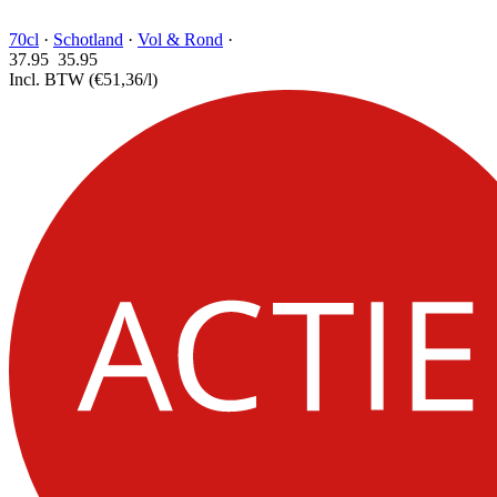
70cl
·
Schotland
·
Vol & Rond
·
37.95
35.
95
Incl. BTW
(€51,36/l)