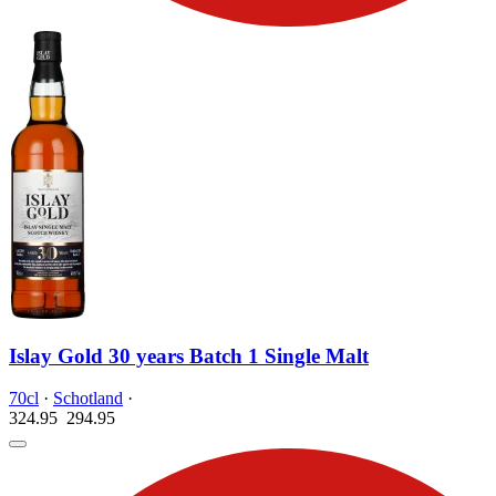
Islay Gold 30 years Batch 1 Single Malt
70cl
·
Schotland
·
324.95
294.
95