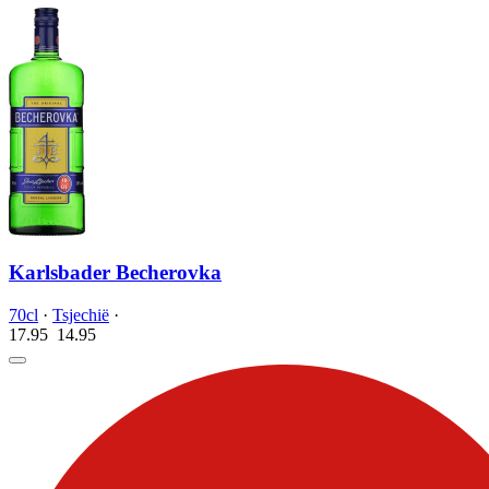
Karlsbader Becherovka
70cl
·
Tsjechië
·
17.95
14.
95