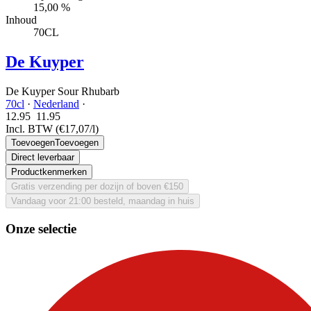
15,00 %
Inhoud
70CL
De Kuyper
De Kuyper Sour Rhubarb
70cl
·
Nederland
·
12.95
11.
95
Incl. BTW
(€17,07/l)
Toevoegen
Toevoegen
Direct leverbaar
Productkenmerken
Gratis verzending per dozijn of boven €150
Vandaag voor 21:00 besteld, maandag in huis
Onze selectie