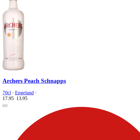
Archers Peach Schnapps
70cl
·
Engeland
·
17.95
13.
95