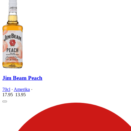
Jim Beam Peach
70cl
·
Amerika
·
17.95
13.
95