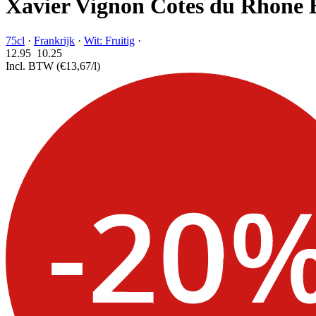
Xavier Vignon Cotes du Rhone 
75cl
·
Frankrijk
·
Wit: Fruitig
·
12.95
10.
25
Incl. BTW
(€13,67/l)