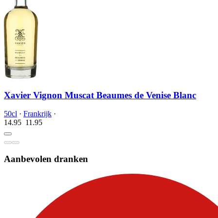
Xavier Vignon Muscat Beaumes de Venise Blanc
50cl
·
Frankrijk
·
14.95
11.
95
Aanbevolen dranken