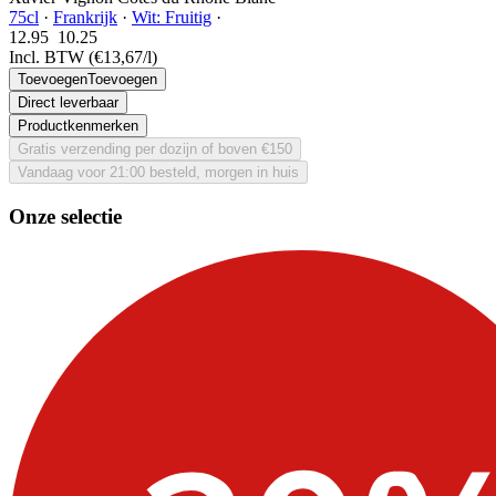
75cl
·
Frankrijk
·
Wit: Fruitig
·
12.95
10.
25
Incl. BTW
(€13,67/l)
Toevoegen
Toevoegen
Direct leverbaar
Productkenmerken
Gratis verzending per dozijn of boven €150
Vandaag voor 21:00 besteld, morgen in huis
Onze selectie