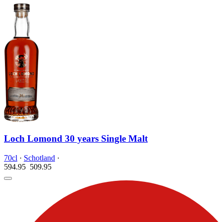
Loch Lomond 30 years Single Malt
70cl
·
Schotland
·
594.95
509.
95