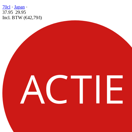
70cl
·
Japan
·
37.95
29.
95
Incl. BTW
(€42,79/l)