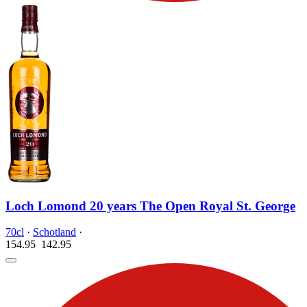
Loch Lomond 20 years The Open Royal St. George
70cl
·
Schotland
·
154.95
142.
95