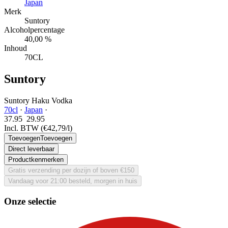
Japan
Merk
Suntory
Alcoholpercentage
40,00 %
Inhoud
70CL
Suntory
Suntory Haku Vodka
70cl
·
Japan
·
37.95
29.
95
Incl. BTW
(€42,79/l)
Toevoegen
Toevoegen
Direct leverbaar
Productkenmerken
Gratis verzending per dozijn of boven €150
Vandaag voor 21:00 besteld, morgen in huis
Onze selectie