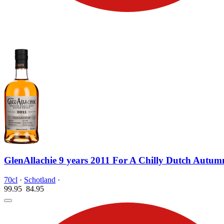
GlenAllachie 9 years 2011 For A Chilly Dutch Autum
70cl
·
Schotland
·
99.95
84.
95