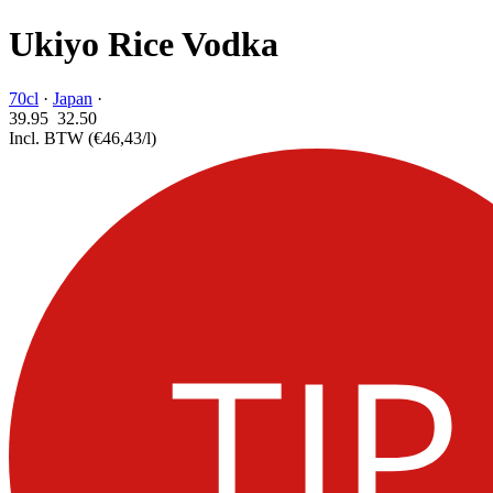
Ukiyo Rice Vodka
70cl
·
Japan
·
39.95
32.
50
Incl. BTW
(€46,43/l)