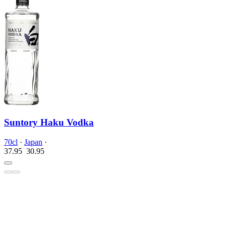
Suntory Haku Vodka
70cl
·
Japan
·
37.95
30.
95