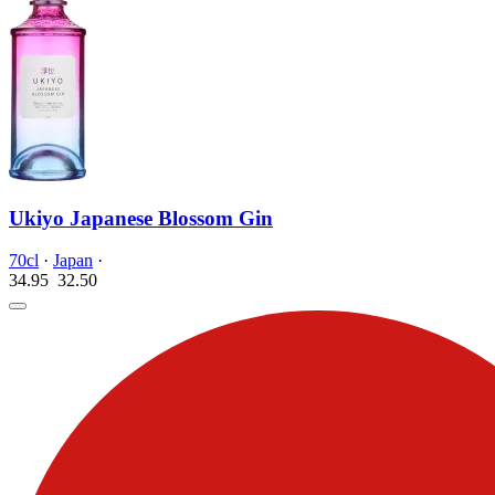
Ukiyo Japanese Blossom Gin
70cl
·
Japan
·
34.95
32.
50