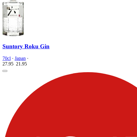
Suntory Roku Gin
70cl
·
Japan
·
27.95
21.
95