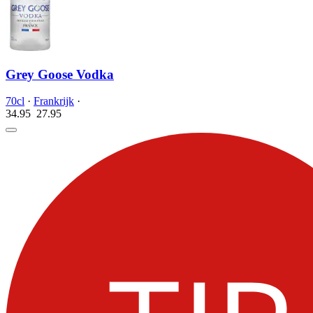
Grey Goose Vodka
70cl
·
Frankrijk
·
34.95
27.
95