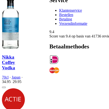
Service
Klantenservice
Bestellen
Betaling
Verzendinformatie
9.4
Score van
9.4
op basis van 41736 revi
Betaalmethodes
Nikka
Coffey
Vodka
70cl
·
Japan
·
34.95
29.
95