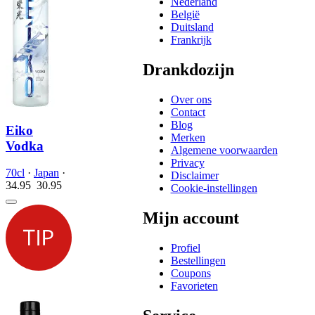
Nederland
België
Duitsland
Frankrijk
Drankdozijn
Over ons
Contact
Blog
Eiko
Merken
Vodka
Algemene voorwaarden
Privacy
70cl
·
Japan
·
Disclaimer
34.95
30.
95
Cookie-instellingen
Mijn account
Profiel
Bestellingen
Coupons
Favorieten