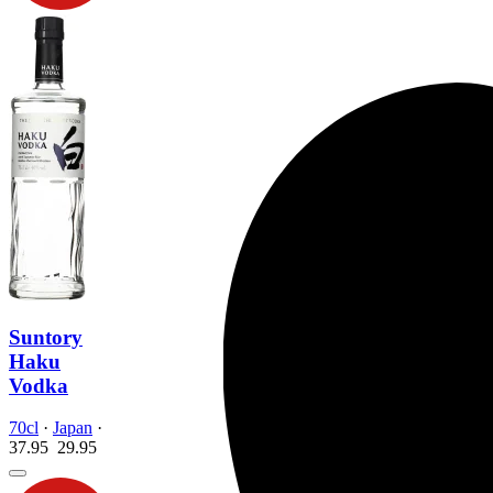
Suntory
Haku
Vodka
70cl
·
Japan
·
37.95
29.
95