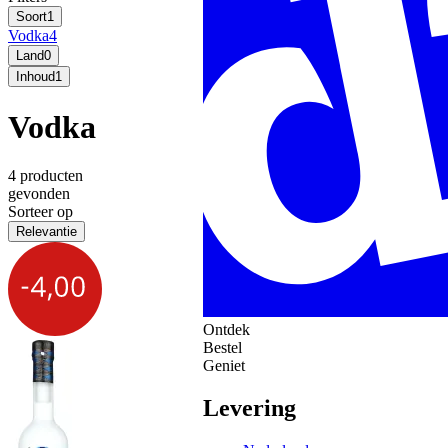
Soort
1
Vodka
4
Land
0
Inhoud
1
Vodka
4 producten
gevonden
Sorteer op
Relevantie
Ontdek
Bestel
Geniet
Levering