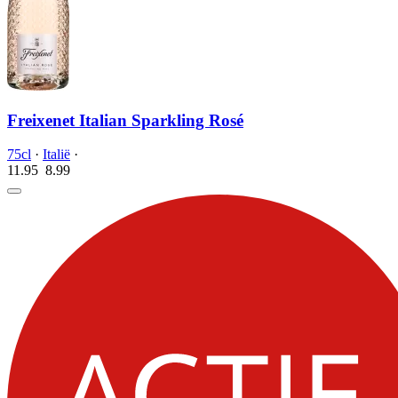
Freixenet Italian Sparkling Rosé
75cl
·
Italië
·
11.95
8.
99