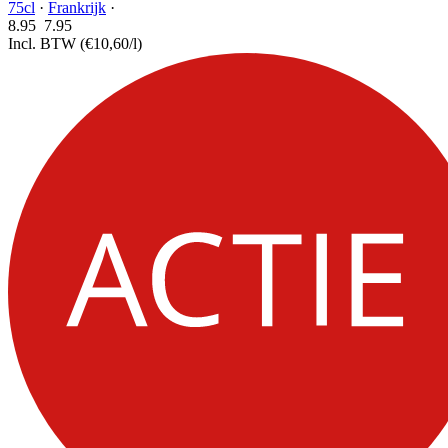
75cl
·
Frankrijk
·
8.95
7.
95
Incl. BTW
(€10,60/l)