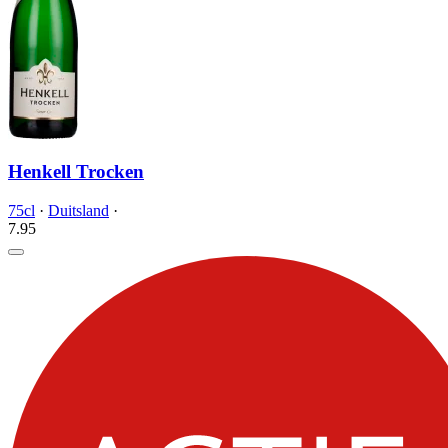
Henkell Trocken
75cl
·
Duitsland
·
7.
95