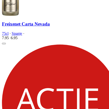
Freixenet Carta Nevada
75cl
·
Spanje
·
7.95
6.
95