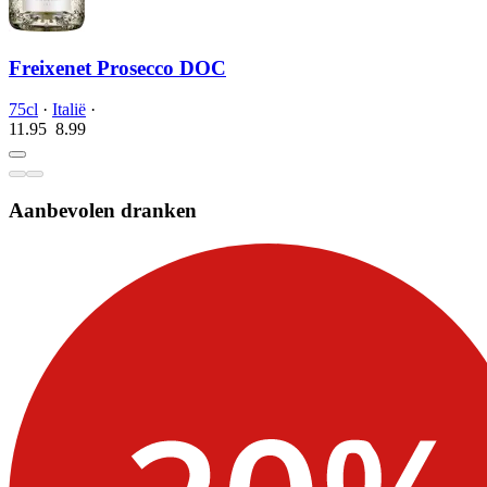
Freixenet Prosecco DOC
75cl
·
Italië
·
11.95
8.
99
Aanbevolen dranken