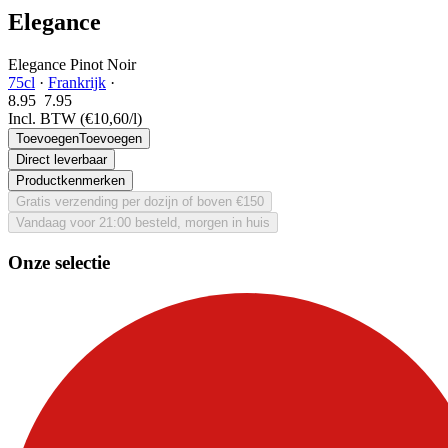
Elegance
Elegance Pinot Noir
75cl
·
Frankrijk
·
8.95
7.
95
Incl. BTW
(€10,60/l)
Toevoegen
Toevoegen
Direct leverbaar
Productkenmerken
Gratis verzending per dozijn of boven €150
Vandaag voor 21:00 besteld, morgen in huis
Onze selectie