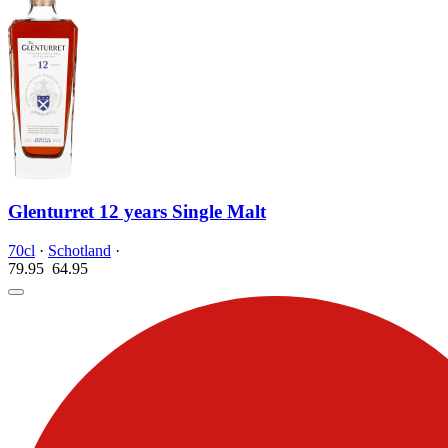
Glenturret 12 years Single Malt
70cl
·
Schotland
·
79.95
64.
95