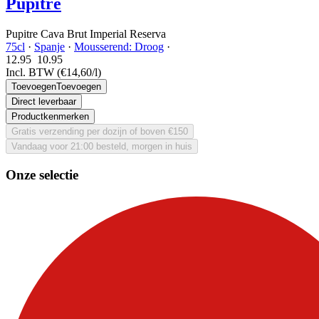
Pupitre
Pupitre Cava Brut Imperial Reserva
75cl
·
Spanje
·
Mousserend: Droog
·
12.95
10.
95
Incl. BTW
(€14,60/l)
Toevoegen
Toevoegen
Direct leverbaar
Productkenmerken
Gratis verzending per dozijn of boven €150
Vandaag voor 21:00 besteld, morgen in huis
Onze selectie