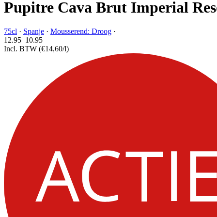
Pupitre Cava Brut Imperial Res
75cl
·
Spanje
·
Mousserend: Droog
·
12.95
10.
95
Incl. BTW
(€14,60/l)