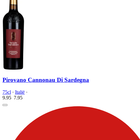
Pirovano Cannonau Di Sardegna
75cl
·
Italië
·
9.95
7.
95