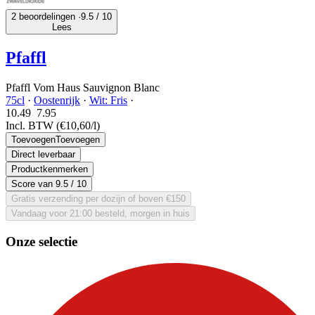
2 beoordelingen ·
9.5
/ 10
Lees
Pfaffl
Pfaffl Vom Haus Sauvignon Blanc
75cl
·
Oostenrijk
·
Wit: Fris
·
10.49
7.
95
Incl. BTW
(€10,60/l)
Toevoegen
Toevoegen
Direct leverbaar
Productkenmerken
Score van
9.5
/ 10
Gratis verzending per dozijn of boven €150
Vandaag voor 21:00 besteld, morgen in huis
Onze selectie