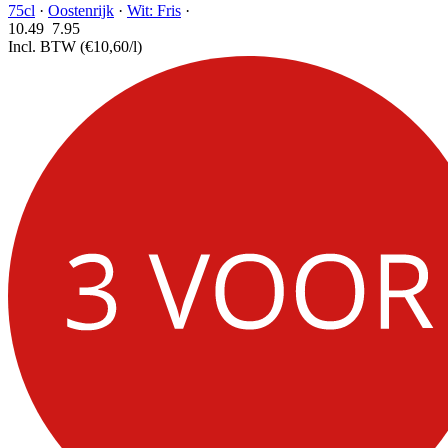
75cl
·
Oostenrijk
·
Wit: Fris
·
10.49
7.
95
Incl. BTW
(€10,60/l)