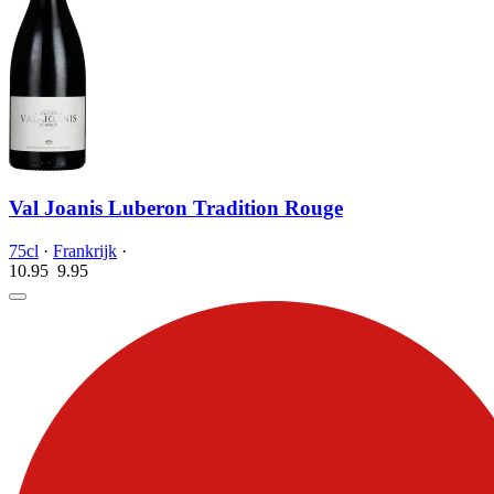
Val Joanis Luberon Tradition Rouge
75cl
·
Frankrijk
·
10.95
9.
95