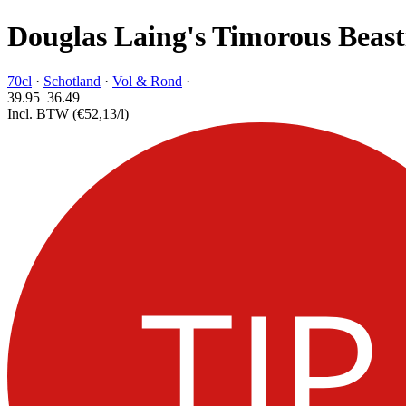
Douglas Laing's Timorous Beast
70cl
·
Schotland
·
Vol & Rond
·
39.95
36.
49
Incl. BTW
(€52,13/l)