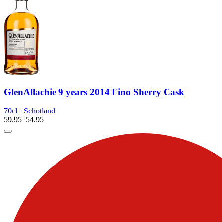
GlenAllachie 9 years 2014 Fino Sherry Cask
70cl
·
Schotland
·
59.95
54.
95