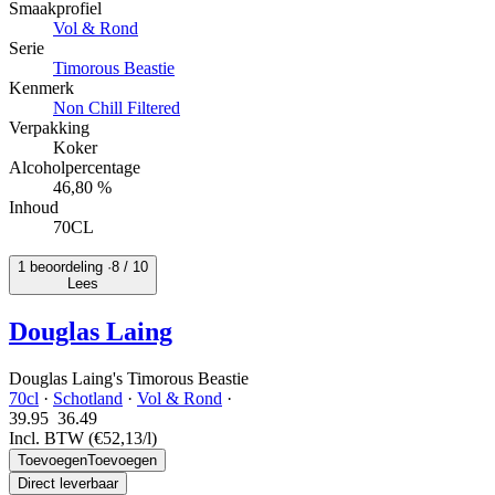
Smaakprofiel
Vol & Rond
Serie
Timorous Beastie
Kenmerk
Non Chill Filtered
Verpakking
Koker
Alcoholpercentage
46,80 %
Inhoud
70CL
1 beoordeling ·
8
/ 10
Lees
Douglas Laing
Douglas Laing's Timorous Beastie
70cl
·
Schotland
·
Vol & Rond
·
39.95
36.
49
Incl. BTW
(€52,13/l)
Toevoegen
Toevoegen
Direct leverbaar