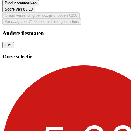
Productkenmerken
Score van
8
/ 10
Gratis verzending per dozijn of boven €150
Vandaag voor 21:00 besteld, morgen in huis
Andere flesmaten
70cl
Onze selectie