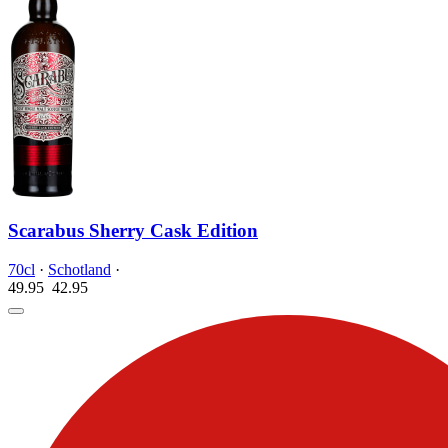
Scarabus Sherry Cask Edition
70cl
·
Schotland
·
49.95
42.
95