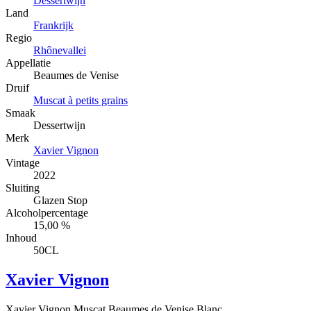
Dessertwijn
Land
Frankrijk
Regio
Rhônevallei
Appellatie
Beaumes de Venise
Druif
Muscat à petits grains
Smaak
Dessertwijn
Merk
Xavier Vignon
Vintage
2022
Sluiting
Glazen Stop
Alcoholpercentage
15,00 %
Inhoud
50CL
Xavier Vignon
Xavier Vignon Muscat Beaumes de Venise Blanc