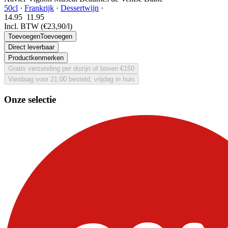
50cl
·
Frankrijk
·
Dessertwijn
·
14.95
11.
95
Incl. BTW
(€23,90/l)
Toevoegen
Toevoegen
Direct leverbaar
Productkenmerken
Gratis verzending per dozijn of boven €150
Vandaag voor 21:00 besteld, vrijdag in huis
Onze selectie