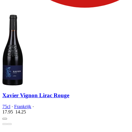
Xavier Vignon Lirac Rouge
75cl
·
Frankrijk
·
17.95
14.
25