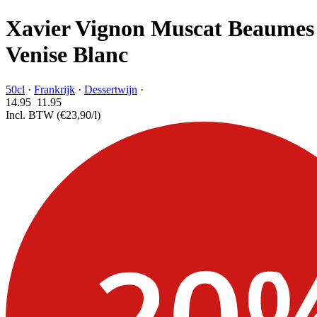
Xavier Vignon Muscat Beaumes
Venise Blanc
50cl
·
Frankrijk
·
Dessertwijn
·
14.95
11.
95
Incl. BTW
(€23,90/l)