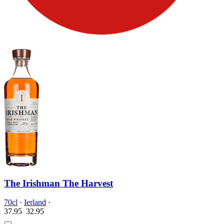
The Irishman The Harvest
70cl
·
Ierland
·
37.95
32.
95