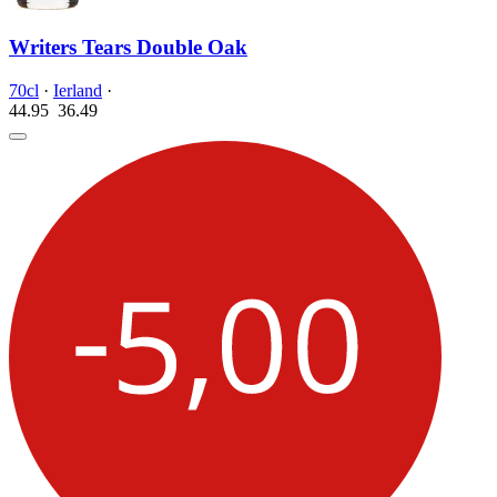
Writers Tears Double Oak
70cl
·
Ierland
·
44.95
36.
49