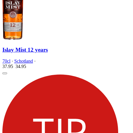
Islay Mist 12 years
70cl
·
Schotland
·
37.95
34.
95