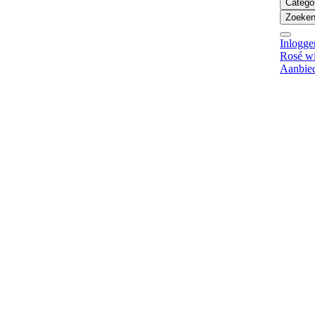
Catego
Zoeken 
Inlogge
Rosé w
Aanbie