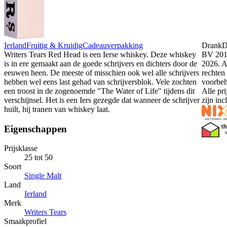
Ierland
Fruitig & Kruidig
Cadeauverpakking
DrankDo
Writers Tears Red Head is een Ierse whiskey. Deze whiskey
BV 201
is in ere gemaakt aan de goede schrijvers en dichters door de
2026. A
eeuwen heen. De meeste of misschien ook wel alle schrijvers
rechten
hebben wel eens last gehad van schrijversblok. Vele zochten
voorbe
een troost in de zogenoemde "The Water of Life" tijdens dit
Alle pri
verschijnsel. Het is een Iers gezegde dat wanneer de schrijver
zijn in
huilt, hij tranen van whiskey laat.
Eigenschappen
Prijsklasse
25 tot 50
Soort
Single Malt
Land
Ierland
Merk
Writers Tears
Smaakprofiel