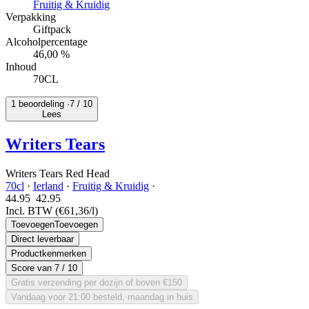
Fruitig & Kruidig
Verpakking
Giftpack
Alcoholpercentage
46,00 %
Inhoud
70CL
1 beoordeling ·
7
/ 10
Lees
Writers Tears
Writers Tears Red Head
70cl
·
Ierland
·
Fruitig & Kruidig
·
44.95
42.
95
Incl. BTW
(€61,36/l)
Toevoegen
Toevoegen
Direct leverbaar
Productkenmerken
Score van
7
/ 10
Gratis verzending per dozijn of boven €150
Vandaag voor 21:00 besteld, maandag in huis