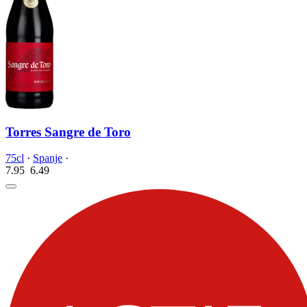
Torres Sangre de Toro
75cl
·
Spanje
·
7.95
6.
49