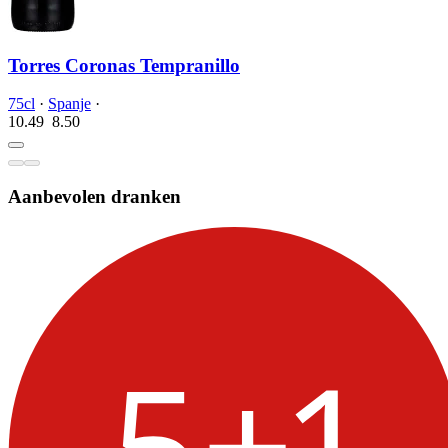
Torres Coronas Tempranillo
75cl
·
Spanje
·
10.49
8.
50
Aanbevolen dranken