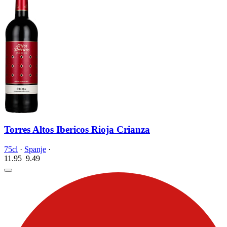
Torres Altos Ibericos Rioja Crianza
75cl
·
Spanje
·
11.95
9.
49