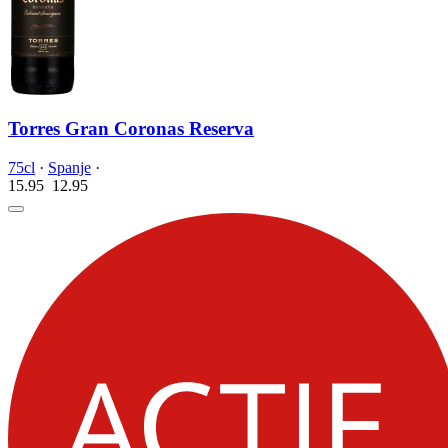
Torres Gran Coronas Reserva
75cl
·
Spanje
·
15.95
12.
95