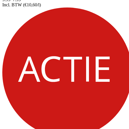
Incl. BTW
(€10,60/l)