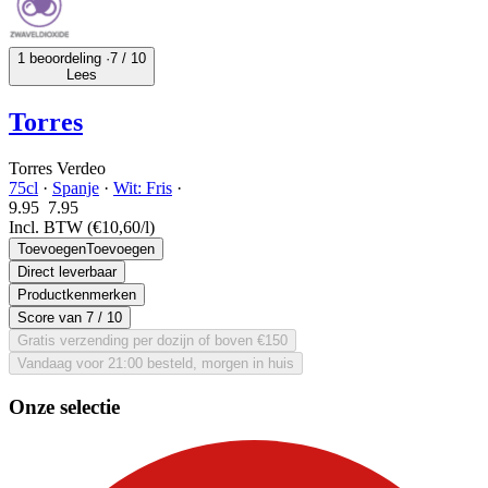
1 beoordeling ·
7
/ 10
Lees
Torres
Torres Verdeo
75cl
·
Spanje
·
Wit: Fris
·
9.95
7.
95
Incl. BTW
(€10,60/l)
Toevoegen
Toevoegen
Direct leverbaar
Productkenmerken
Score van
7
/ 10
Gratis verzending per dozijn of boven €150
Vandaag voor 21:00 besteld, morgen in huis
Onze selectie