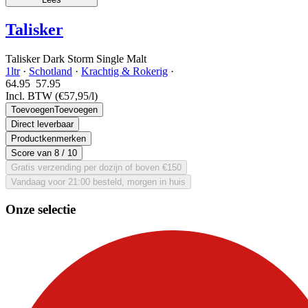
Talisker
Talisker Dark Storm Single Malt
1ltr
·
Schotland
·
Krachtig & Rokerig
·
64.95
57.
95
Incl. BTW
(€57,95/l)
Toevoegen
Toevoegen
Direct leverbaar
Productkenmerken
Score van
8
/ 10
Gratis verzending per dozijn of boven €150
Vandaag voor 21:00 besteld, morgen in huis
Onze selectie