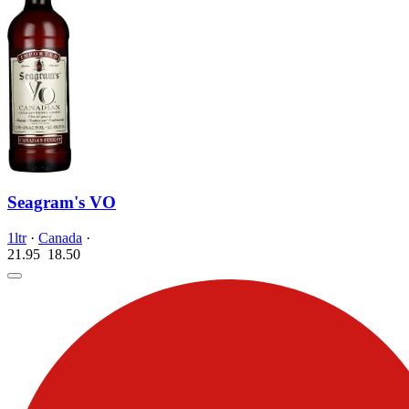
Seagram's VO
1ltr
·
Canada
·
21.95
18.
50