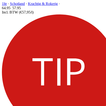
1ltr
·
Schotland
·
Krachtig & Rokerig
·
64.95
57.
95
Incl. BTW
(€57,95/l)