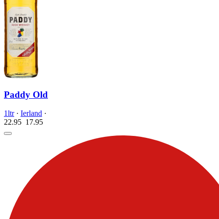
Paddy Old
1ltr
·
Ierland
·
22.95
17.
95