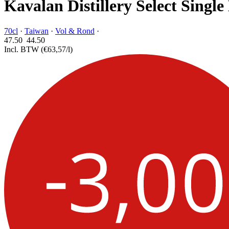
Kavalan Distillery Select Single
70cl
·
Taiwan
·
Vol & Rond
·
47.50
44.
50
Incl. BTW
(€63,57/l)