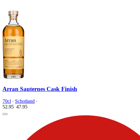
Arran Sauternes Cask Finish
70cl
·
Schotland
·
52.95
47.
95