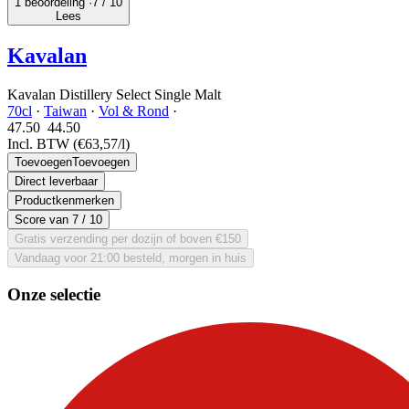
1 beoordeling ·
7
/ 10
Lees
Kavalan
Kavalan Distillery Select Single Malt
70cl
·
Taiwan
·
Vol & Rond
·
47.50
44.
50
Incl. BTW
(€63,57/l)
Toevoegen
Toevoegen
Direct leverbaar
Productkenmerken
Score van
7
/ 10
Gratis verzending per dozijn of boven €150
Vandaag voor 21:00 besteld, morgen in huis
Onze selectie