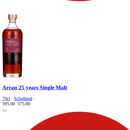
Arran 25 years Single Malt
70cl
·
Schotland
·
395.00
375.
00