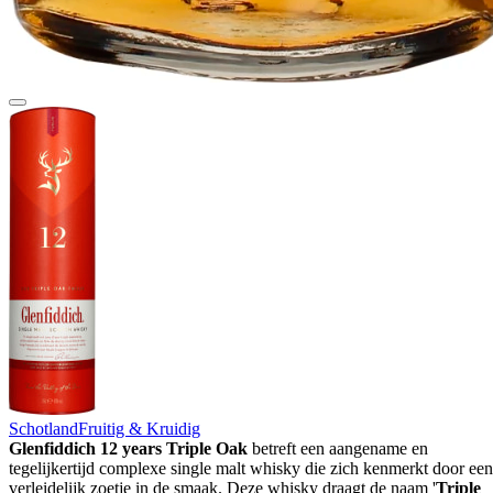
Schotland
Fruitig & Kruidig
Glenfiddich 12 years Triple Oak
betreft een aangename en
tegelijkertijd complexe single malt whisky die zich kenmerkt door een
verleidelijk zoetje in de smaak. Deze whisky draagt de naam '
Triple