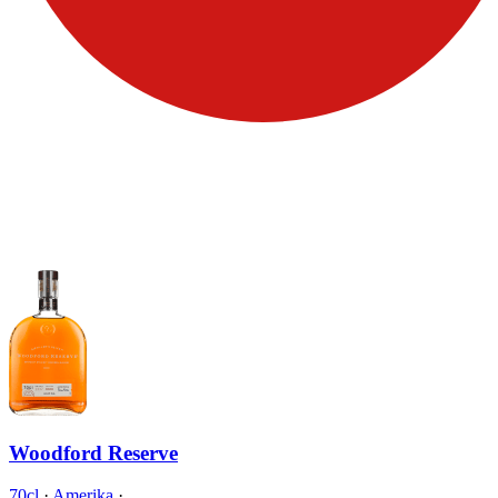
Woodford Reserve
70cl
·
Amerika
·