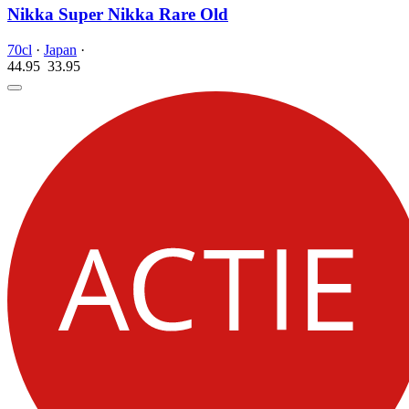
Nikka Super Nikka Rare Old
70cl
·
Japan
·
44.95
33.
95