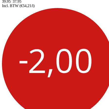
39.95
37.
95
Incl. BTW
(€54,21/l)