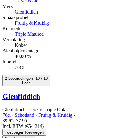
12 years old
Merk
Glenfiddich
Smaakprofiel
Fruitig & Kruidig
Kenmerk
Triple Matured
Verpakking
Koker
Alcoholpercentage
40,00 %
Inhoud
70CL
2 beoordelingen ·
10
/ 10
Lees
Glenfiddich
Glenfiddich 12 years Triple Oak
70cl
·
Schotland
·
Fruitig & Kruidig
·
39.95
37.
95
Incl. BTW
(€54,21/l)
Toevoegen
Toevoegen