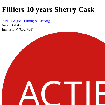
Filliers 10 years Sherry Cask
70cl
·
België
·
Fruitig & Kruidig
·
69.95
64.
95
Incl. BTW
(€92,79/l)