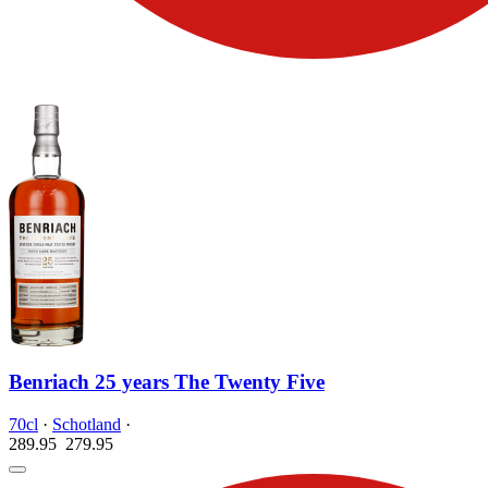
Benriach 25 years The Twenty Five
70cl
·
Schotland
·
289.95
279.
95