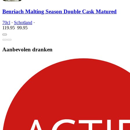
Benriach Malting Season Double Cask Matured
70cl
·
Schotland
·
119.95
99.
95
Aanbevolen dranken