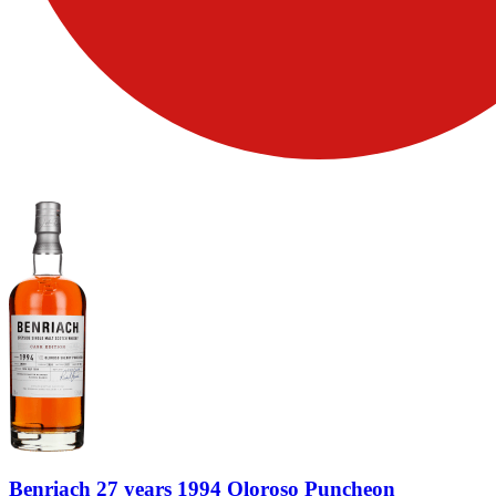
Benriach 27 years 1994 Oloroso Puncheon