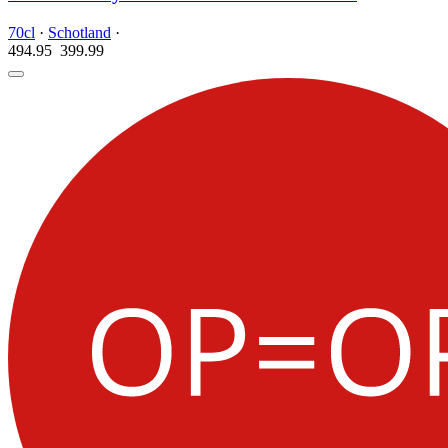
70cl
·
Schotland
·
494.95
399.
99