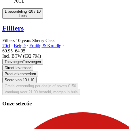
70CL
1 beoordeling ·
10
/ 10
Lees
Filliers
Filliers 10 years Sherry Cask
70cl
·
België
·
Fruitig & Kruidig
·
69.95
64.
95
Incl. BTW
(€92,79/l)
Toevoegen
Toevoegen
Direct leverbaar
Productkenmerken
Score van
10
/ 10
Gratis verzending per dozijn of boven €150
Vandaag voor 21:00 besteld, morgen in huis
Onze selectie