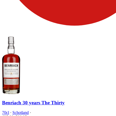
Benriach 30 years The Thirty
70cl
·
Schotland
·