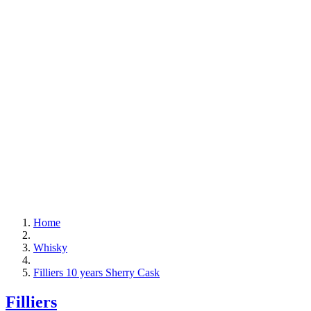
Home
Whisky
Filliers 10 years Sherry Cask
Filliers